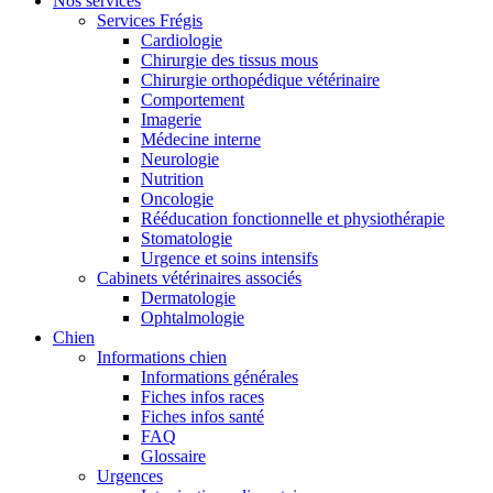
Nos services
Services Frégis
Cardiologie
Chirurgie des tissus mous
Chirurgie orthopédique vétérinaire
Comportement
Imagerie
Médecine interne
Neurologie
Nutrition
Oncologie
Rééducation fonctionnelle et physiothérapie
Stomatologie
Urgence et soins intensifs
Cabinets vétérinaires associés
Dermatologie
Ophtalmologie
Chien
Informations chien
Informations générales
Fiches infos races
Fiches infos santé
FAQ
Glossaire
Urgences