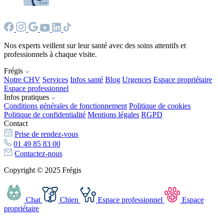
Nos experts veillent sur leur santé avec des soins attentifs et
professionnels à chaque visite.
Frégis
Notre CHV
Services
Infos santé
Blog
Urgences
Espace propriétaire
Espace professionnel
Infos pratiques
Conditions générales de fonctionnement
Politique de cookies
Politique de confidentialité
Mentions légales
RGPD
Contact
Prise de rendez-vous
01 49 85 83 00
Contactez-nous
Copyright © 2025 Frégis
Chat
Chien
Espace professionnel
Espace
propriétaire