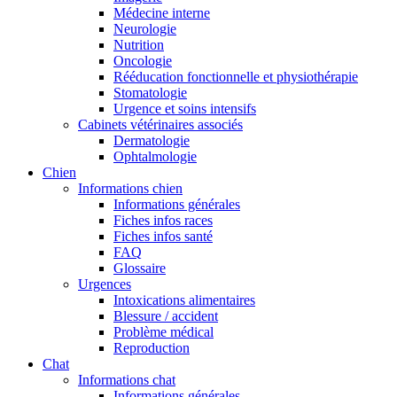
Médecine interne
Neurologie
Nutrition
Oncologie
Rééducation fonctionnelle et physiothérapie
Stomatologie
Urgence et soins intensifs
Cabinets vétérinaires associés
Dermatologie
Ophtalmologie
Chien
Informations chien
Informations générales
Fiches infos races
Fiches infos santé
FAQ
Glossaire
Urgences
Intoxications alimentaires
Blessure / accident
Problème médical
Reproduction
Chat
Informations chat
Informations générales