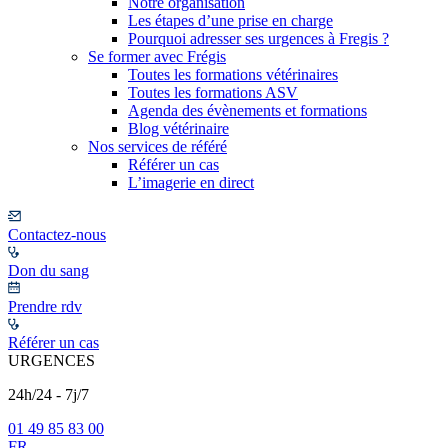
Notre organisation
Les étapes d’une prise en charge
Pourquoi adresser ses urgences à Fregis ?
Se former avec Frégis
Toutes les formations vétérinaires
Toutes les formations ASV
Agenda des évènements et formations
Blog vétérinaire
Nos services de référé
Référer un cas
L’imagerie en direct
Contactez-nous
Don du sang
Prendre rdv
Référer un cas
URGENCES
24h/24 - 7j/7
01 49 85 83 00
FR