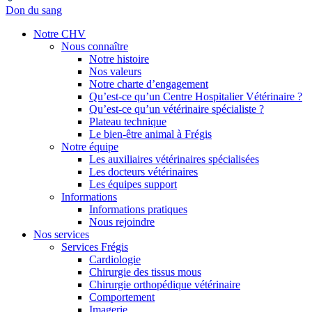
Don du sang
Notre CHV
Nous connaître
Notre histoire
Nos valeurs
Notre charte d’engagement
Qu’est-ce qu’un Centre Hospitalier Vétérinaire ?
Qu’est-ce qu’un vétérinaire spécialiste ?
Plateau technique
Le bien-être animal à Frégis
Notre équipe
Les auxiliaires vétérinaires spécialisées
Les docteurs vétérinaires
Les équipes support
Informations
Informations pratiques
Nous rejoindre
Nos services
Services Frégis
Cardiologie
Chirurgie des tissus mous
Chirurgie orthopédique vétérinaire
Comportement
Imagerie