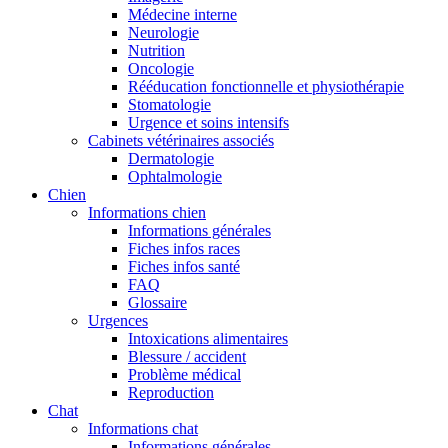
Médecine interne
Neurologie
Nutrition
Oncologie
Rééducation fonctionnelle et physiothérapie
Stomatologie
Urgence et soins intensifs
Cabinets vétérinaires associés
Dermatologie
Ophtalmologie
Chien
Informations chien
Informations générales
Fiches infos races
Fiches infos santé
FAQ
Glossaire
Urgences
Intoxications alimentaires
Blessure / accident
Problème médical
Reproduction
Chat
Informations chat
Informations générales