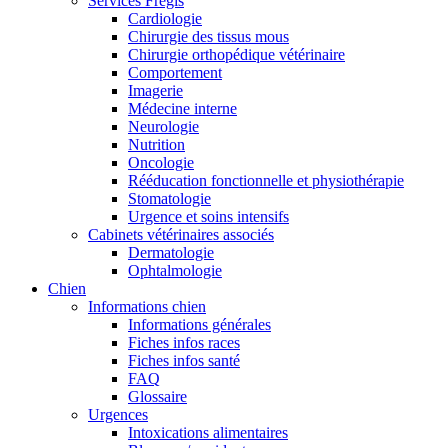
Services Frégis
Cardiologie
Chirurgie des tissus mous
Chirurgie orthopédique vétérinaire
Comportement
Imagerie
Médecine interne
Neurologie
Nutrition
Oncologie
Rééducation fonctionnelle et physiothérapie
Stomatologie
Urgence et soins intensifs
Cabinets vétérinaires associés
Dermatologie
Ophtalmologie
Chien
Informations chien
Informations générales
Fiches infos races
Fiches infos santé
FAQ
Glossaire
Urgences
Intoxications alimentaires