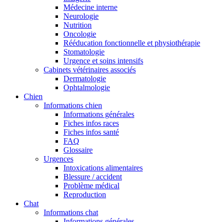
Médecine interne
Neurologie
Nutrition
Oncologie
Rééducation fonctionnelle et physiothérapie
Stomatologie
Urgence et soins intensifs
Cabinets vétérinaires associés
Dermatologie
Ophtalmologie
Chien
Informations chien
Informations générales
Fiches infos races
Fiches infos santé
FAQ
Glossaire
Urgences
Intoxications alimentaires
Blessure / accident
Problème médical
Reproduction
Chat
Informations chat
Informations générales