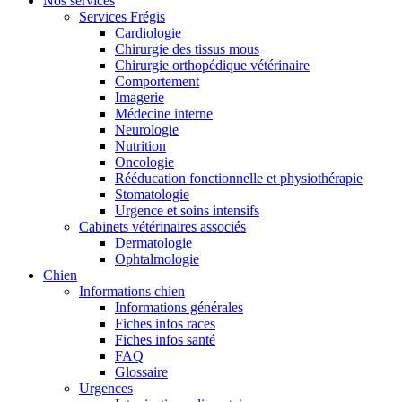
Nos services
Services Frégis
Cardiologie
Chirurgie des tissus mous
Chirurgie orthopédique vétérinaire
Comportement
Imagerie
Médecine interne
Neurologie
Nutrition
Oncologie
Rééducation fonctionnelle et physiothérapie
Stomatologie
Urgence et soins intensifs
Cabinets vétérinaires associés
Dermatologie
Ophtalmologie
Chien
Informations chien
Informations générales
Fiches infos races
Fiches infos santé
FAQ
Glossaire
Urgences