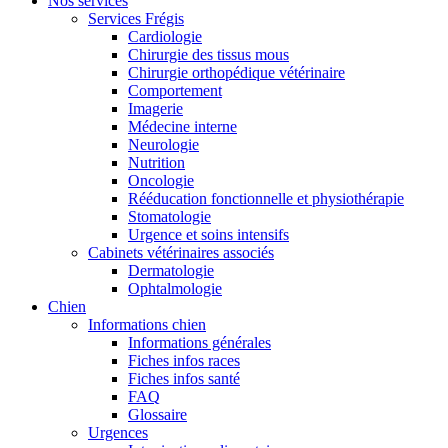
Nos services
Services Frégis
Cardiologie
Chirurgie des tissus mous
Chirurgie orthopédique vétérinaire
Comportement
Imagerie
Médecine interne
Neurologie
Nutrition
Oncologie
Rééducation fonctionnelle et physiothérapie
Stomatologie
Urgence et soins intensifs
Cabinets vétérinaires associés
Dermatologie
Ophtalmologie
Chien
Informations chien
Informations générales
Fiches infos races
Fiches infos santé
FAQ
Glossaire
Urgences