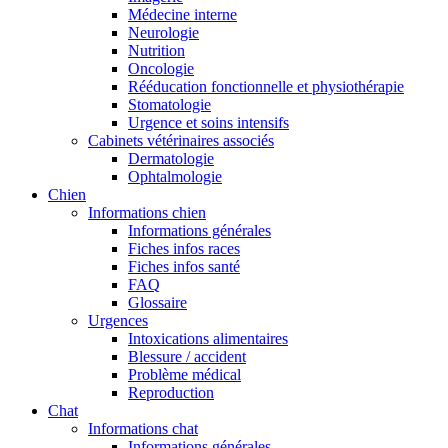
Médecine interne
Neurologie
Nutrition
Oncologie
Rééducation fonctionnelle et physiothérapie
Stomatologie
Urgence et soins intensifs
Cabinets vétérinaires associés
Dermatologie
Ophtalmologie
Chien
Informations chien
Informations générales
Fiches infos races
Fiches infos santé
FAQ
Glossaire
Urgences
Intoxications alimentaires
Blessure / accident
Problème médical
Reproduction
Chat
Informations chat
Informations générales