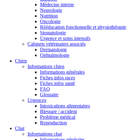
Médecine interne
Neurologie
Nutrition
Oncologie
Rééducation fonctionnelle et physiothérapie
Stomatologie
Urgence et soins intensifs
Cabinets vétérinaires associés
Dermatologie
Ophtalmologie
Chien
Informations chien
Informations générales
Fiches infos races
Fiches infos santé
FAQ
Glossaire
Urgences
Intoxications alimentaires
Blessure / accident
Problème médical
Reproduction
Chat
Informations chat
Informations générales