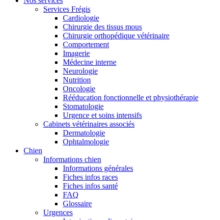
Nos services
Services Frégis
Cardiologie
Chirurgie des tissus mous
Chirurgie orthopédique vétérinaire
Comportement
Imagerie
Médecine interne
Neurologie
Nutrition
Oncologie
Rééducation fonctionnelle et physiothérapie
Stomatologie
Urgence et soins intensifs
Cabinets vétérinaires associés
Dermatologie
Ophtalmologie
Chien
Informations chien
Informations générales
Fiches infos races
Fiches infos santé
FAQ
Glossaire
Urgences