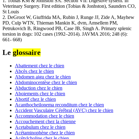
1. Tobias KM & Johnston SA. Section VII: Digestive system. In
Veterinary Surgery. First edition (Tobias & Jonhston), Saunders CO,
St Louis
2. DeGroot W, Giuffrida MA, Rubin J, Runge JJ, Zide A, Mayhew
PD, Culp WTN, Thieman Mankin K, dvm, Amsellem PM,
Petrukovich B, Ringwood PB, Case JB, Singh A. Primary splenic
torsion in dogs: 102 cases (1992–2014). JAVMA 2016; 248 (6):
661- 668)
Le
glossaire
Abattement chez le chien
Abcès chez le chien
Abdomen aigu chez le chien
Abdominocentèse chez le chien
Abduction chez le chien
Aboiements chez le chien
Abortif chez le chien
Acanthocheilonema reconditum chez le chien
Accident Vasculaire Cérébral (AVC) chez le chien
Accommodation chez le chien
Accouchement chez la chienne
Acetabulum chez le chien
Acétaminophène chez le chien
Acétylcholine chez le chien