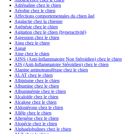
Adrénaline chez le chien
Aérobie chez le chien
Affections comportementales du chien âgé
Agalactie chez la chienne
Agénésie chez le chien
Agitation chez le chien (hyperactivité)
Agression chez le chien
Aigu chez le chien
Aiguë
Aine chez le chien
AINS (Anti-Inflammatoire Non Stéroïdien) chez le chien
AIS (Anti-Inflammatoire Stéroïdien) chez le chien
Alanine aminotransférase chez le chien
ALAT chez le chien
Albinisme chez le chien
Albumine chez le chien
Albuminémie chez le chien
Alcaloïde chez le chien
Alcalose chez le chien
Aldostérone chez le chien
Allèle chez le chien
Allergène chez le chien
Alopécie chez le chien
Alphaglobulines chez le chien