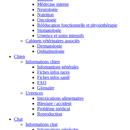
Médecine interne
Neurologie
Nutrition
Oncologie
Rééducation fonctionnelle et physiothérapie
Stomatologie
Urgence et soins intensifs
Cabinets vétérinaires associés
Dermatologie
Ophtalmologie
Chien
Informations chien
Informations générales
Fiches infos races
Fiches infos santé
FAQ
Glossaire
Urgences
Intoxications alimentaires
Blessure / accident
Problème médical
Reproduction
Chat
Informations chat
Informations générales