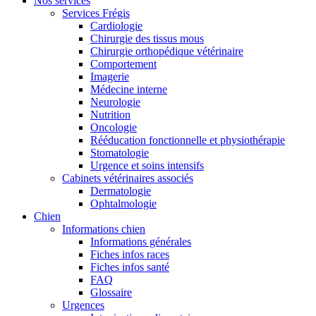
Nos services
Services Frégis
Cardiologie
Chirurgie des tissus mous
Chirurgie orthopédique vétérinaire
Comportement
Imagerie
Médecine interne
Neurologie
Nutrition
Oncologie
Rééducation fonctionnelle et physiothérapie
Stomatologie
Urgence et soins intensifs
Cabinets vétérinaires associés
Dermatologie
Ophtalmologie
Chien
Informations chien
Informations générales
Fiches infos races
Fiches infos santé
FAQ
Glossaire
Urgences