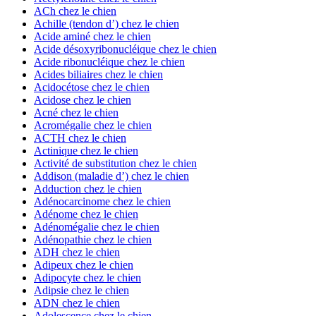
ACh chez le chien
Achille (tendon d’) chez le chien
Acide aminé chez le chien
Acide désoxyribonucléique chez le chien
Acide ribonucléique chez le chien
Acides biliaires chez le chien
Acidocétose chez le chien
Acidose chez le chien
Acné chez le chien
Acromégalie chez le chien
ACTH chez le chien
Actinique chez le chien
Activité de substitution chez le chien
Addison (maladie d’) chez le chien
Adduction chez le chien
Adénocarcinome chez le chien
Adénome chez le chien
Adénomégalie chez le chien
Adénopathie chez le chien
ADH chez le chien
Adipeux chez le chien
Adipocyte chez le chien
Adipsie chez le chien
ADN chez le chien
Adolescence chez le chien