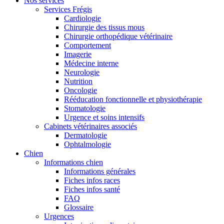
Nos services
Services Frégis
Cardiologie
Chirurgie des tissus mous
Chirurgie orthopédique vétérinaire
Comportement
Imagerie
Médecine interne
Neurologie
Nutrition
Oncologie
Rééducation fonctionnelle et physiothérapie
Stomatologie
Urgence et soins intensifs
Cabinets vétérinaires associés
Dermatologie
Ophtalmologie
Chien
Informations chien
Informations générales
Fiches infos races
Fiches infos santé
FAQ
Glossaire
Urgences