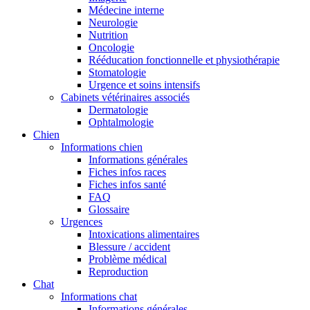
Médecine interne
Neurologie
Nutrition
Oncologie
Rééducation fonctionnelle et physiothérapie
Stomatologie
Urgence et soins intensifs
Cabinets vétérinaires associés
Dermatologie
Ophtalmologie
Chien
Informations chien
Informations générales
Fiches infos races
Fiches infos santé
FAQ
Glossaire
Urgences
Intoxications alimentaires
Blessure / accident
Problème médical
Reproduction
Chat
Informations chat
Informations générales