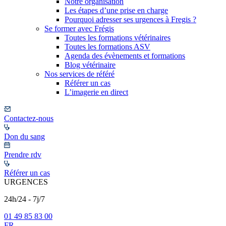
Notre organisation
Les étapes d’une prise en charge
Pourquoi adresser ses urgences à Fregis ?
Se former avec Frégis
Toutes les formations vétérinaires
Toutes les formations ASV
Agenda des évènements et formations
Blog vétérinaire
Nos services de référé
Référer un cas
L’imagerie en direct
Contactez-nous
Don du sang
Prendre rdv
Référer un cas
URGENCES
24h/24 - 7j/7
01 49 85 83 00
FR