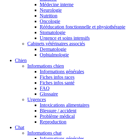
Médecine interne
Neurologie
Nutrition
Oncologie
Rééducation fonctionnelle et physiothérapie
Stomatologie
Urgence et soins intensifs
Cabinets vétérinaires associés
Dermatologie
Ophtalmologie
Chien
Informations chien
Informations générales
Fiches infos races
Fiches infos santé
FAQ
Glossaire
Urgences
Intoxications alimentaires
Blessure / accident
Problème médical
Reproduction
Chat
Informations chat
Informations générales