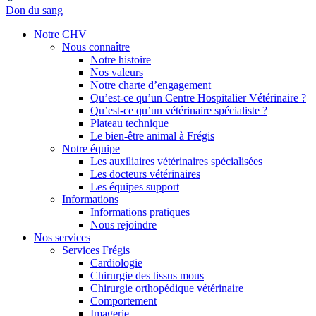
Don du sang
Notre CHV
Nous connaître
Notre histoire
Nos valeurs
Notre charte d’engagement
Qu’est-ce qu’un Centre Hospitalier Vétérinaire ?
Qu’est-ce qu’un vétérinaire spécialiste ?
Plateau technique
Le bien-être animal à Frégis
Notre équipe
Les auxiliaires vétérinaires spécialisées
Les docteurs vétérinaires
Les équipes support
Informations
Informations pratiques
Nous rejoindre
Nos services
Services Frégis
Cardiologie
Chirurgie des tissus mous
Chirurgie orthopédique vétérinaire
Comportement
Imagerie