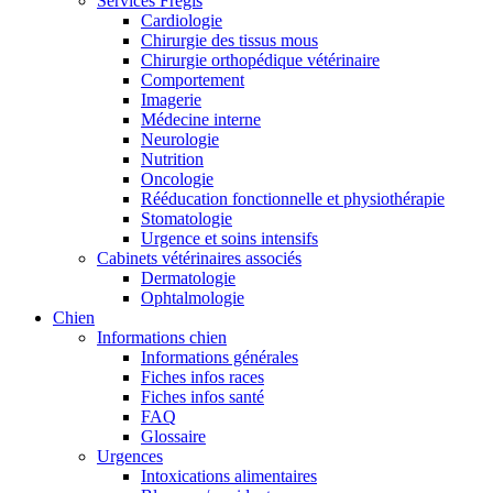
Services Frégis
Cardiologie
Chirurgie des tissus mous
Chirurgie orthopédique vétérinaire
Comportement
Imagerie
Médecine interne
Neurologie
Nutrition
Oncologie
Rééducation fonctionnelle et physiothérapie
Stomatologie
Urgence et soins intensifs
Cabinets vétérinaires associés
Dermatologie
Ophtalmologie
Chien
Informations chien
Informations générales
Fiches infos races
Fiches infos santé
FAQ
Glossaire
Urgences
Intoxications alimentaires