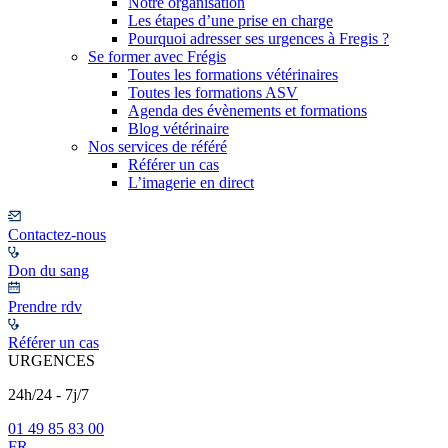
Notre organisation
Les étapes d’une prise en charge
Pourquoi adresser ses urgences à Fregis ?
Se former avec Frégis
Toutes les formations vétérinaires
Toutes les formations ASV
Agenda des évènements et formations
Blog vétérinaire
Nos services de référé
Référer un cas
L’imagerie en direct
Contactez-nous
Don du sang
Prendre rdv
Référer un cas
URGENCES
24h/24 - 7j/7
01 49 85 83 00
FR