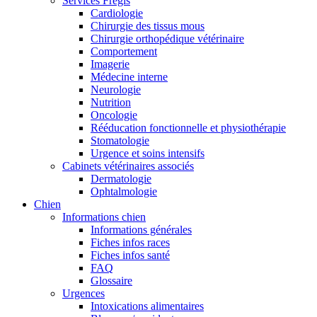
Services Frégis
Cardiologie
Chirurgie des tissus mous
Chirurgie orthopédique vétérinaire
Comportement
Imagerie
Médecine interne
Neurologie
Nutrition
Oncologie
Rééducation fonctionnelle et physiothérapie
Stomatologie
Urgence et soins intensifs
Cabinets vétérinaires associés
Dermatologie
Ophtalmologie
Chien
Informations chien
Informations générales
Fiches infos races
Fiches infos santé
FAQ
Glossaire
Urgences
Intoxications alimentaires