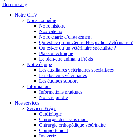
Don du sang
Notre CHV
Nous connaître
Notre histoire
Nos valeurs
Notre charte d’engagement
Qu’est-ce qu’un Centre Hospitalier Vétérinaire ?
Qu’est-ce qu’un vétérinaire spécialiste ?
Plateau technique
Le bien-être animal à Frégis
Notre équipe
Les auxiliaires vétérinaires spécialisées
Les docteurs vétérinaires
Les équipes support
Informations
Informations pratiques
Nous rejoindre
Nos services
Services Frégis
Cardiologie
Chirurgie des tissus mous
Chirurgie orthopédique vétérinaire
Comportement
Imagerie