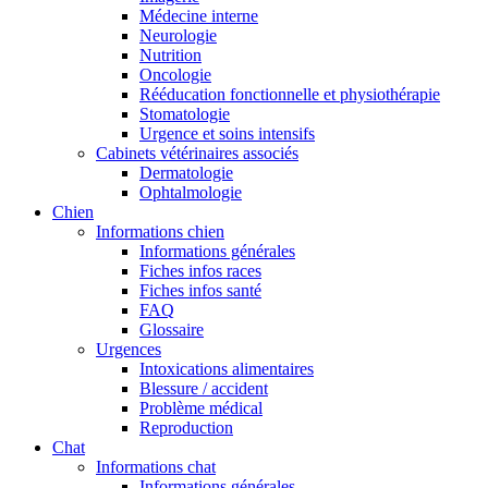
Médecine interne
Neurologie
Nutrition
Oncologie
Rééducation fonctionnelle et physiothérapie
Stomatologie
Urgence et soins intensifs
Cabinets vétérinaires associés
Dermatologie
Ophtalmologie
Chien
Informations chien
Informations générales
Fiches infos races
Fiches infos santé
FAQ
Glossaire
Urgences
Intoxications alimentaires
Blessure / accident
Problème médical
Reproduction
Chat
Informations chat
Informations générales