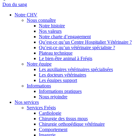
Don du sang
Notre CHV
Nous connaître
Notre histoire
Nos valeurs
Notre charte d’engagement
Qu’est-ce qu’un Centre Hospitalier Vétérinaire ?
Qu’est-ce qu’un vétérinaire spécialiste ?
Plateau technique
Le bien-être animal à Frégis
Notre équipe
Les auxiliaires vétérinaires spécialisées
Les docteurs vétérinaires
Les équipes support
Informations
Informations pratiques
Nous rejoindre
Nos services
Services Frégis
Cardiologie
Chirurgie des tissus mous
Chirurgie orthopédique vétérinaire
Comportement
Imagerie