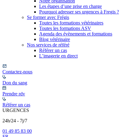
Notre organisation
Les étapes d’une prise en charge
Pourquoi adresser ses urgences à Fregis ?
Se former avec Frégis
Toutes les formations vétérinaires
Toutes les formations ASV
Agenda des évènements et formations
Blog vétérinaire
Nos services de référé
Référer un cas
L’imagerie en direct
Contactez-nous
Don du sang
Prendre rdv
Référer un cas
URGENCES
24h/24 - 7j/7
01 49 85 83 00
FR