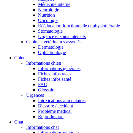
Médecine interne
Neurologie
Nutrition
Oncologie
Rééducation fonctionnelle et physiothérapie
Stomatologie
Urgence et soins intensifs
Cabinets vétérinaires associés
Dermatologie
Ophtalmologie
Chien
Informations chien
Informations générales
Fiches infos races
Fiches infos santé
FAQ
Glossaire
Urgences
Intoxications alimentaires
Blessure / accident
Problème médical
Reproduction
Chat
Informations chat
Informations générales