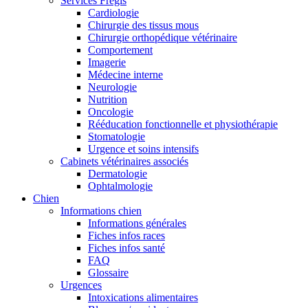
Services Frégis
Cardiologie
Chirurgie des tissus mous
Chirurgie orthopédique vétérinaire
Comportement
Imagerie
Médecine interne
Neurologie
Nutrition
Oncologie
Rééducation fonctionnelle et physiothérapie
Stomatologie
Urgence et soins intensifs
Cabinets vétérinaires associés
Dermatologie
Ophtalmologie
Chien
Informations chien
Informations générales
Fiches infos races
Fiches infos santé
FAQ
Glossaire
Urgences
Intoxications alimentaires