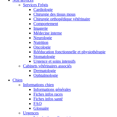
Nos services
Services Frégis
Cardiologie
Chirurgie des tissus mous
Chirurgie orthopédique vétérinaire
Comportement
Imagerie
Médecine interne
Neurologie
Nutrition
Oncologie
Rééducation fonctionnelle et physiothérapie
Stomatologie
Urgence et soins intensifs
Cabinets vétérinaires associés
Dermatologie
Ophtalmologie
Chien
Informations chien
Informations générales
Fiches infos races
Fiches infos santé
FAQ
Glossaire
Urgences