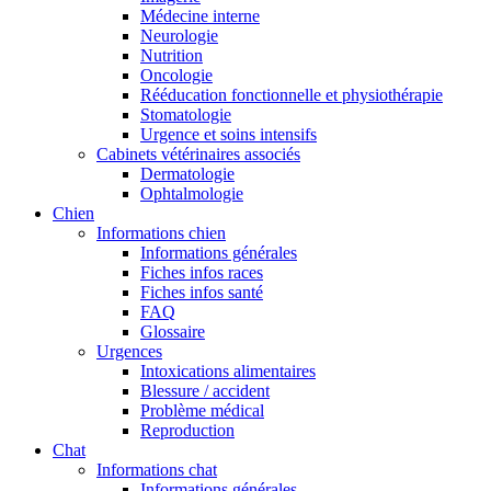
Médecine interne
Neurologie
Nutrition
Oncologie
Rééducation fonctionnelle et physiothérapie
Stomatologie
Urgence et soins intensifs
Cabinets vétérinaires associés
Dermatologie
Ophtalmologie
Chien
Informations chien
Informations générales
Fiches infos races
Fiches infos santé
FAQ
Glossaire
Urgences
Intoxications alimentaires
Blessure / accident
Problème médical
Reproduction
Chat
Informations chat
Informations générales