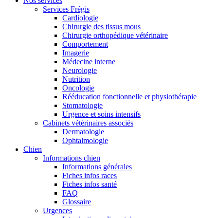
Nos services
Services Frégis
Cardiologie
Chirurgie des tissus mous
Chirurgie orthopédique vétérinaire
Comportement
Imagerie
Médecine interne
Neurologie
Nutrition
Oncologie
Rééducation fonctionnelle et physiothérapie
Stomatologie
Urgence et soins intensifs
Cabinets vétérinaires associés
Dermatologie
Ophtalmologie
Chien
Informations chien
Informations générales
Fiches infos races
Fiches infos santé
FAQ
Glossaire
Urgences