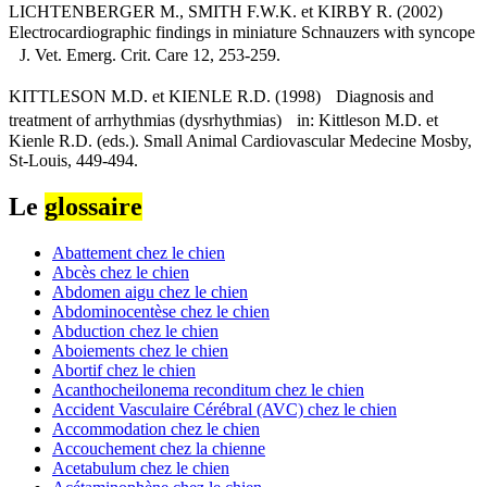
LICHTENBERGER M., SMITH F.W.K. et KIRBY R. (2002)
Electrocardiographic findings in miniature Schnauzers with syncope
J. Vet. Emerg. Crit. Care 12, 253-259.
KITTLESON M.D. et KIENLE R.D. (1998) Diagnosis and
treatment of arrhythmias (dysrhythmias) in: Kittleson M.D. et
Kienle R.D. (eds.). Small Animal Cardiovascular Medecine Mosby,
St-Louis, 449-494.
Le
glossaire
Abattement chez le chien
Abcès chez le chien
Abdomen aigu chez le chien
Abdominocentèse chez le chien
Abduction chez le chien
Aboiements chez le chien
Abortif chez le chien
Acanthocheilonema reconditum chez le chien
Accident Vasculaire Cérébral (AVC) chez le chien
Accommodation chez le chien
Accouchement chez la chienne
Acetabulum chez le chien