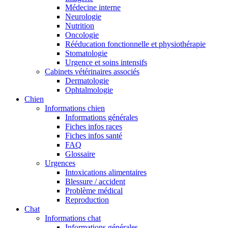
Médecine interne
Neurologie
Nutrition
Oncologie
Rééducation fonctionnelle et physiothérapie
Stomatologie
Urgence et soins intensifs
Cabinets vétérinaires associés
Dermatologie
Ophtalmologie
Chien
Informations chien
Informations générales
Fiches infos races
Fiches infos santé
FAQ
Glossaire
Urgences
Intoxications alimentaires
Blessure / accident
Problème médical
Reproduction
Chat
Informations chat
Informations générales