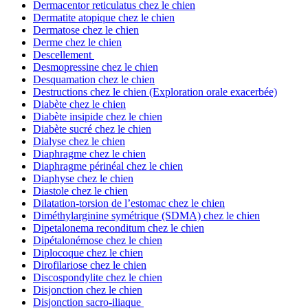
Dermacentor reticulatus chez le chien
Dermatite atopique chez le chien
Dermatose chez le chien
Derme chez le chien
Descellement
Desmopressine chez le chien
Desquamation chez le chien
Destructions chez le chien (Exploration orale exacerbée)
Diabète chez le chien
Diabète insipide chez le chien
Diabète sucré chez le chien
Dialyse chez le chien
Diaphragme chez le chien
Diaphragme périnéal chez le chien
Diaphyse chez le chien
Diastole chez le chien
Dilatation-torsion de l’estomac chez le chien
Diméthylarginine symétrique (SDMA) chez le chien
Dipetalonema reconditum chez le chien
Dipétalonémose chez le chien
Diplocoque chez le chien
Dirofilariose chez le chien
Discospondylite chez le chien
Disjonction chez le chien
Disjonction sacro-iliaque