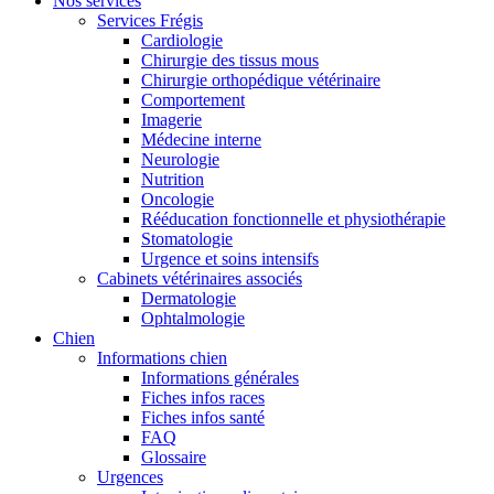
Nos services
Services Frégis
Cardiologie
Chirurgie des tissus mous
Chirurgie orthopédique vétérinaire
Comportement
Imagerie
Médecine interne
Neurologie
Nutrition
Oncologie
Rééducation fonctionnelle et physiothérapie
Stomatologie
Urgence et soins intensifs
Cabinets vétérinaires associés
Dermatologie
Ophtalmologie
Chien
Informations chien
Informations générales
Fiches infos races
Fiches infos santé
FAQ
Glossaire
Urgences