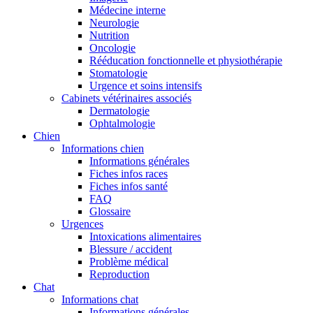
Médecine interne
Neurologie
Nutrition
Oncologie
Rééducation fonctionnelle et physiothérapie
Stomatologie
Urgence et soins intensifs
Cabinets vétérinaires associés
Dermatologie
Ophtalmologie
Chien
Informations chien
Informations générales
Fiches infos races
Fiches infos santé
FAQ
Glossaire
Urgences
Intoxications alimentaires
Blessure / accident
Problème médical
Reproduction
Chat
Informations chat
Informations générales