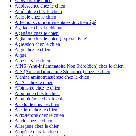
ADN chez le chien
Adolescence chez le chien
Adrénaline chez le chien
Aérobie chez le chien
Affections comportementales du chien âgé
Agalactie chez la chienne
Agénésie chez le chien
Agitation chez le chien (hyperactivité)
Agression chez le chien
Aigu chez le chien
Aiguë
Aine chez le chien
AINS (Anti-Inflammatoire Non Stéroïdien) chez le chien
AIS (Anti-Inflammatoire Stéroïdien) chez le chien
Alanine aminotransférase chez le chien
ALAT chez le chien
Albinisme chez le chien
Albumine chez le chien
Albuminémie chez le chien
Alcaloïde chez le chien
Alcalose chez le chien
Aldostérone chez le chien
Allèle chez le chien
Allergène chez le chien
Alopécie chez le chien