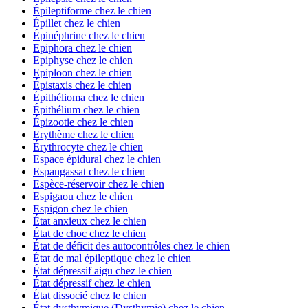
Épileptiforme chez le chien
Épillet chez le chien
Épinéphrine chez le chien
Epiphora chez le chien
Epiphyse chez le chien
Epiploon chez le chien
Épistaxis chez le chien
Épithélioma chez le chien
Épithélium chez le chien
Épizootie chez le chien
Erythème chez le chien
Érythrocyte chez le chien
Espace épidural chez le chien
Espangassat chez le chien
Espèce-réservoir chez le chien
Espigaou chez le chien
Espigon chez le chien
État anxieux chez le chien
État de choc chez le chien
État de déficit des autocontrôles chez le chien
État de mal épileptique chez le chien
État dépressif aigu chez le chien
État dépressif chez le chien
État dissocié chez le chien
État dysthymique (Dysthymie) chez le chien