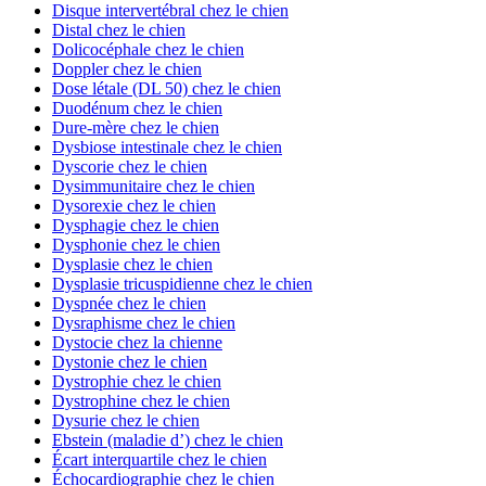
Disque intervertébral chez le chien
Distal chez le chien
Dolicocéphale chez le chien
Doppler chez le chien
Dose létale (DL 50) chez le chien
Duodénum chez le chien
Dure-mère chez le chien
Dysbiose intestinale chez le chien
Dyscorie chez le chien
Dysimmunitaire chez le chien
Dysorexie chez le chien
Dysphagie chez le chien
Dysphonie chez le chien
Dysplasie chez le chien
Dysplasie tricuspidienne chez le chien
Dyspnée chez le chien
Dysraphisme chez le chien
Dystocie chez la chienne
Dystonie chez le chien
Dystrophie chez le chien
Dystrophine chez le chien
Dysurie chez le chien
Ebstein (maladie d’) chez le chien
Écart interquartile chez le chien
Échocardiographie chez le chien