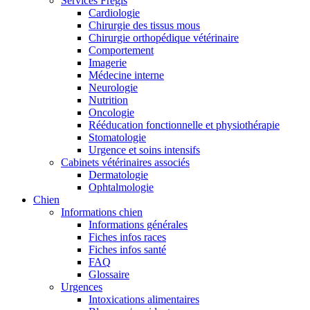
Services Frégis
Cardiologie
Chirurgie des tissus mous
Chirurgie orthopédique vétérinaire
Comportement
Imagerie
Médecine interne
Neurologie
Nutrition
Oncologie
Rééducation fonctionnelle et physiothérapie
Stomatologie
Urgence et soins intensifs
Cabinets vétérinaires associés
Dermatologie
Ophtalmologie
Chien
Informations chien
Informations générales
Fiches infos races
Fiches infos santé
FAQ
Glossaire
Urgences
Intoxications alimentaires