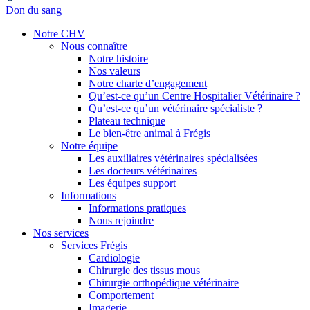
Don du sang
Notre CHV
Nous connaître
Notre histoire
Nos valeurs
Notre charte d’engagement
Qu’est-ce qu’un Centre Hospitalier Vétérinaire ?
Qu’est-ce qu’un vétérinaire spécialiste ?
Plateau technique
Le bien-être animal à Frégis
Notre équipe
Les auxiliaires vétérinaires spécialisées
Les docteurs vétérinaires
Les équipes support
Informations
Informations pratiques
Nous rejoindre
Nos services
Services Frégis
Cardiologie
Chirurgie des tissus mous
Chirurgie orthopédique vétérinaire
Comportement
Imagerie