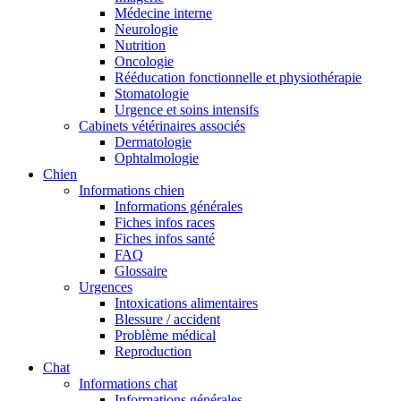
Médecine interne
Neurologie
Nutrition
Oncologie
Rééducation fonctionnelle et physiothérapie
Stomatologie
Urgence et soins intensifs
Cabinets vétérinaires associés
Dermatologie
Ophtalmologie
Chien
Informations chien
Informations générales
Fiches infos races
Fiches infos santé
FAQ
Glossaire
Urgences
Intoxications alimentaires
Blessure / accident
Problème médical
Reproduction
Chat
Informations chat
Informations générales