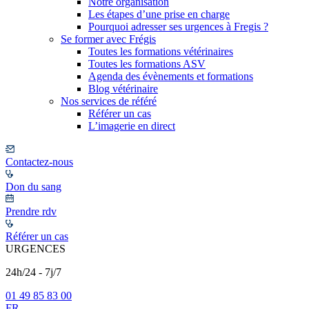
Notre organisation
Les étapes d’une prise en charge
Pourquoi adresser ses urgences à Fregis ?
Se former avec Frégis
Toutes les formations vétérinaires
Toutes les formations ASV
Agenda des évènements et formations
Blog vétérinaire
Nos services de référé
Référer un cas
L’imagerie en direct
Contactez-nous
Don du sang
Prendre rdv
Référer un cas
URGENCES
24h/24 - 7j/7
01 49 85 83 00
FR