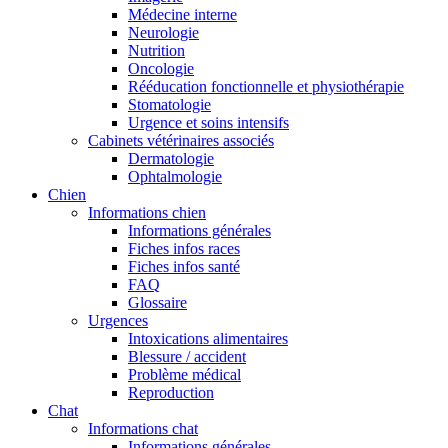
Médecine interne
Neurologie
Nutrition
Oncologie
Rééducation fonctionnelle et physiothérapie
Stomatologie
Urgence et soins intensifs
Cabinets vétérinaires associés
Dermatologie
Ophtalmologie
Chien
Informations chien
Informations générales
Fiches infos races
Fiches infos santé
FAQ
Glossaire
Urgences
Intoxications alimentaires
Blessure / accident
Problème médical
Reproduction
Chat
Informations chat
Informations générales