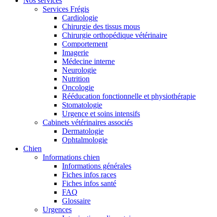
Nos services
Services Frégis
Cardiologie
Chirurgie des tissus mous
Chirurgie orthopédique vétérinaire
Comportement
Imagerie
Médecine interne
Neurologie
Nutrition
Oncologie
Rééducation fonctionnelle et physiothérapie
Stomatologie
Urgence et soins intensifs
Cabinets vétérinaires associés
Dermatologie
Ophtalmologie
Chien
Informations chien
Informations générales
Fiches infos races
Fiches infos santé
FAQ
Glossaire
Urgences