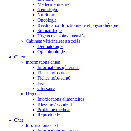
Médecine interne
Neurologie
Nutrition
Oncologie
Rééducation fonctionnelle et physiothérapie
Stomatologie
Urgence et soins intensifs
Cabinets vétérinaires associés
Dermatologie
Ophtalmologie
Chien
Informations chien
Informations générales
Fiches infos races
Fiches infos santé
FAQ
Glossaire
Urgences
Intoxications alimentaires
Blessure / accident
Problème médical
Reproduction
Chat
Informations chat
Informations générales