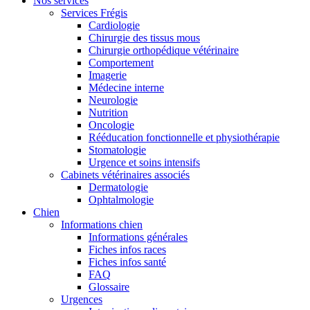
Nos services
Services Frégis
Cardiologie
Chirurgie des tissus mous
Chirurgie orthopédique vétérinaire
Comportement
Imagerie
Médecine interne
Neurologie
Nutrition
Oncologie
Rééducation fonctionnelle et physiothérapie
Stomatologie
Urgence et soins intensifs
Cabinets vétérinaires associés
Dermatologie
Ophtalmologie
Chien
Informations chien
Informations générales
Fiches infos races
Fiches infos santé
FAQ
Glossaire
Urgences