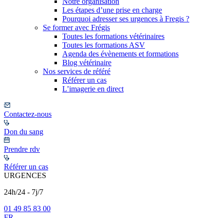
Notre organisation
Les étapes d’une prise en charge
Pourquoi adresser ses urgences à Fregis ?
Se former avec Frégis
Toutes les formations vétérinaires
Toutes les formations ASV
Agenda des évènements et formations
Blog vétérinaire
Nos services de référé
Référer un cas
L’imagerie en direct
Contactez-nous
Don du sang
Prendre rdv
Référer un cas
URGENCES
24h/24 - 7j/7
01 49 85 83 00
FR