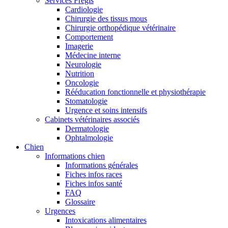
Services Frégis
Cardiologie
Chirurgie des tissus mous
Chirurgie orthopédique vétérinaire
Comportement
Imagerie
Médecine interne
Neurologie
Nutrition
Oncologie
Rééducation fonctionnelle et physiothérapie
Stomatologie
Urgence et soins intensifs
Cabinets vétérinaires associés
Dermatologie
Ophtalmologie
Chien
Informations chien
Informations générales
Fiches infos races
Fiches infos santé
FAQ
Glossaire
Urgences
Intoxications alimentaires