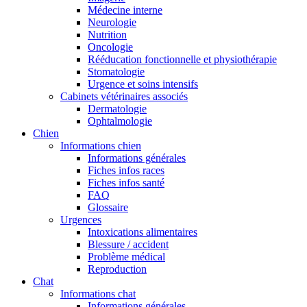
Médecine interne
Neurologie
Nutrition
Oncologie
Rééducation fonctionnelle et physiothérapie
Stomatologie
Urgence et soins intensifs
Cabinets vétérinaires associés
Dermatologie
Ophtalmologie
Chien
Informations chien
Informations générales
Fiches infos races
Fiches infos santé
FAQ
Glossaire
Urgences
Intoxications alimentaires
Blessure / accident
Problème médical
Reproduction
Chat
Informations chat
Informations générales