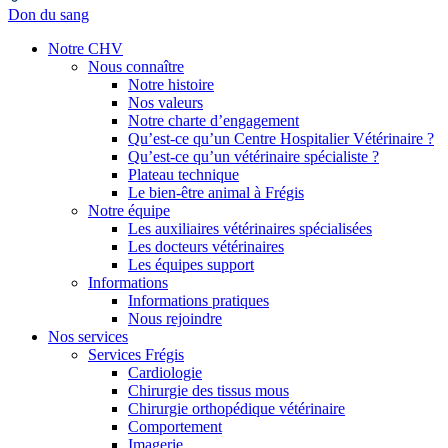
Don du sang
Notre CHV
Nous connaître
Notre histoire
Nos valeurs
Notre charte d’engagement
Qu’est-ce qu’un Centre Hospitalier Vétérinaire ?
Qu’est-ce qu’un vétérinaire spécialiste ?
Plateau technique
Le bien-être animal à Frégis
Notre équipe
Les auxiliaires vétérinaires spécialisées
Les docteurs vétérinaires
Les équipes support
Informations
Informations pratiques
Nous rejoindre
Nos services
Services Frégis
Cardiologie
Chirurgie des tissus mous
Chirurgie orthopédique vétérinaire
Comportement
Imagerie