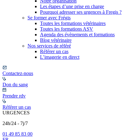
Notre organisation
Les étapes d’une prise en charge
Pourquoi adresser ses urgences à Fregis ?
Se former avec Frégis
Toutes les formations vétérinaires
Toutes les formations ASV
Agenda des évènements et formations
Blog vétérinaire
Nos services de référé
Référer un cas
L’imagerie en direct
Contactez-nous
Don du sang
Prendre rdv
Référer un cas
URGENCES
24h/24 - 7j/7
01 49 85 83 00
FR