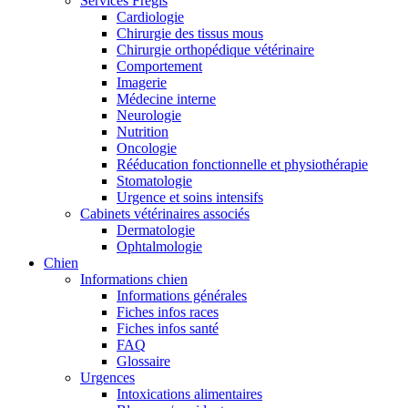
Services Frégis
Cardiologie
Chirurgie des tissus mous
Chirurgie orthopédique vétérinaire
Comportement
Imagerie
Médecine interne
Neurologie
Nutrition
Oncologie
Rééducation fonctionnelle et physiothérapie
Stomatologie
Urgence et soins intensifs
Cabinets vétérinaires associés
Dermatologie
Ophtalmologie
Chien
Informations chien
Informations générales
Fiches infos races
Fiches infos santé
FAQ
Glossaire
Urgences
Intoxications alimentaires