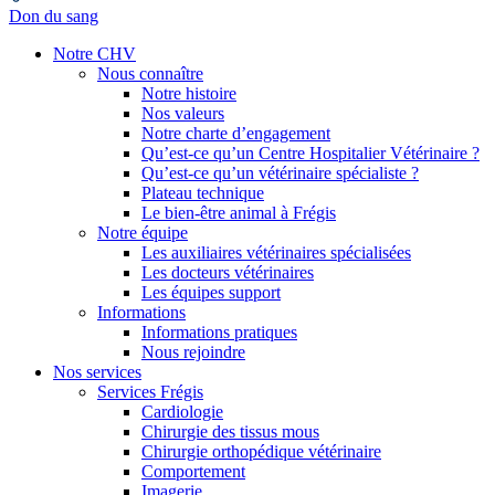
Don du sang
Notre CHV
Nous connaître
Notre histoire
Nos valeurs
Notre charte d’engagement
Qu’est-ce qu’un Centre Hospitalier Vétérinaire ?
Qu’est-ce qu’un vétérinaire spécialiste ?
Plateau technique
Le bien-être animal à Frégis
Notre équipe
Les auxiliaires vétérinaires spécialisées
Les docteurs vétérinaires
Les équipes support
Informations
Informations pratiques
Nous rejoindre
Nos services
Services Frégis
Cardiologie
Chirurgie des tissus mous
Chirurgie orthopédique vétérinaire
Comportement
Imagerie