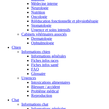
Médecine interne
Neurologie
Nutrition
Oncologie
Rééducation fonctionnelle et physiothérapie
Stomatologie
Urgence et soins intensifs
Cabinets vétérinaires associés
Dermatologie
Ophtalmologie
Chien
Informations chien
Informations générales
Fiches infos races
Fiches infos santé
FAQ
Glossaire
Urgences
Intoxications alimentaires
Blessure / accident
Problème médical
Reproduction
Chat
Informations chat
Informations générales