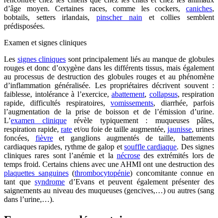
d’âge moyen. Certaines races, comme les cockers,
caniches
,
bobtails, setters irlandais,
pinscher nain
et collies semblent
prédisposées.
Examen et signes cliniques
Les
signes cliniques
sont principalement liés au manque de globules
rouges et donc d’oxygène dans les différents tissus, mais également
au processus de destruction des globules rouges et au phénomène
d’inflammation généralisée. Les propriétaires décrivent souvent :
faiblesse, intolérance à l’exercice,
abattement
,
collapsus
, respiration
rapide, difficultés respiratoires,
vomissements
, diarrhée, parfois
l’augmentation de la prise de boisson et de l’émission d’urine.
L’
examen clinique
révèle typiquement : muqueuses pâles,
respiration rapide,
rate
et/ou foie de taille augmentée,
jaunisse
, urines
foncées,
fièvre
et ganglions augmentés de taille, battements
cardiaques rapides, rythme de galop et
souffle cardiaque
. Des signes
cliniques rares sont l’anémie et la
nécrose
des extrémités lors de
temps froid. Certains chiens avec une AHMI ont une destruction des
plaquettes sanguines
(
thrombocytopénie
) concomitante connue en
tant que
syndrome
d’Evans et peuvent également présenter des
saignements au niveau des muqueuses (gencives,…) ou autres (sang
dans l’urine,…).