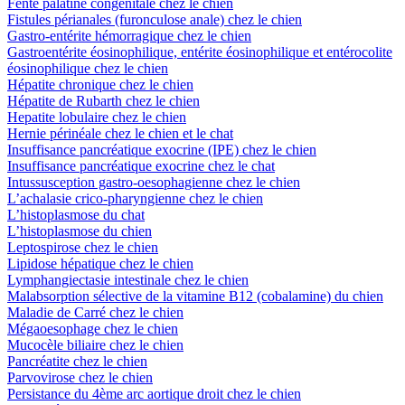
Fente palatine congénitale chez le chien
Fistules périanales (furonculose anale) chez le chien
Gastro-entérite hémorragique chez le chien
Gastroentérite éosinophilique, entérite éosinophilique et entérocolite
éosinophilique chez le chien
Hépatite chronique chez le chien
Hépatite de Rubarth chez le chien
Hepatite lobulaire chez le chien
Hernie périnéale chez le chien et le chat
Insuffisance pancréatique exocrine (IPE) chez le chien
Insuffisance pancréatique exocrine chez le chat
Intussusception gastro-oesophagienne chez le chien
L’achalasie crico-pharyngienne chez le chien
L’histoplasmose du chat
L’histoplasmose du chien
Leptospirose chez le chien
Lipidose hépatique chez le chien
Lymphangiectasie intestinale chez le chien
Malabsorption sélective de la vitamine B12 (cobalamine) du chien
Maladie de Carré chez le chien
Mégaoesophage chez le chien
Mucocèle biliaire chez le chien
Pancréatite chez le chien
Parvovirose chez le chien
Persistance du 4ème arc aortique droit chez le chien