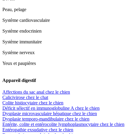
Peau, pelage
Système cardiovasculaire
Système endocrinien
Système immunitaire
Système nerveux
Yeux et paupières
Appareil digestif
Affections du sac anal chez le chien
Calicivirose chez le chat
Colite histiocytaire chez le chien
Déficit sélectif en immunoglobuline A chez le chien
Dysplasie microvasculaire hépatique chez le chien
Dysplasie temporo-mandibulaire chez le chien
Entérite, colite et entérocolite lymphoplasmocytaire chez le chien
Entéropathie exsudative chez le chien