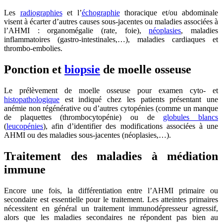
Les
radiographies
et l’
échographie
thoracique et/ou abdominale
visent à écarter d’autres causes sous-jacentes ou maladies associées à
l’AHMI : organomégalie (rate, foie),
néoplasies
, maladies
inflammatoires (gastro-intestinales,…), maladies cardiaques et
thrombo-embolies.
Ponction et
biopsie
de moelle osseuse
Le prélèvement de moelle osseuse pour examen cyto- et
histopathologique
est indiqué chez les patients présentant une
anémie non régénérative ou d’autres cytopénies (comme un manque
de plaquettes (thrombocytopénie) ou de
globules blancs
(
leucopénies
), afin d’identifier des modifications associées à une
AHMI ou des maladies sous-jacentes (néoplasies,…).
Traitement des maladies à médiation
immune
Encore une fois, la différentiation entre l’AHMI primaire ou
secondaire est essentielle pour le traitement. Les atteintes primaires
nécessitent en général un traitement immunodépresseur agressif,
alors que les maladies secondaires ne répondent pas bien au