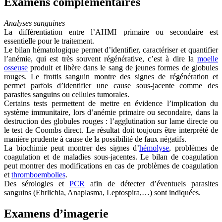
Examens complémentaires
Analyses sanguines
La différentiation entre l’AHMI primaire ou secondaire est
essentielle pour le traitement.
Le bilan hématologique permet d’identifier, caractériser et quantifier
l’anémie, qui est très souvent régénérative, c’est à dire la
moelle
osseuse
produit et libère dans le sang de jeunes formes de globules
rouges. Le frottis sanguin montre des signes de régénération et
permet parfois d’identifier une cause sous-jacente comme des
parasites sanguins ou cellules tumorales.
Certains tests permettent de mettre en évidence l’implication du
système immunitaire, lors d’anémie primaire ou secondaire, dans la
destruction des globules rouges : l’agglutination sur lame directe ou
le test de Coombs direct. Le résultat doit toujours être interprété de
manière prudente à cause de la possibilité de faux négatifs.
La biochimie peut montrer des signes d’
hémolyse
, problèmes de
coagulation et de maladies sous-jacentes. Le bilan de coagulation
peut montrer des modifications en cas de problèmes de coagulation
et
thromboembolies
.
Des sérologies et
PCR
afin de détecter d’éventuels parasites
sanguins (Ehrlichia, Anaplasma, Leptospira,…) sont indiquées.
Examens d’imagerie