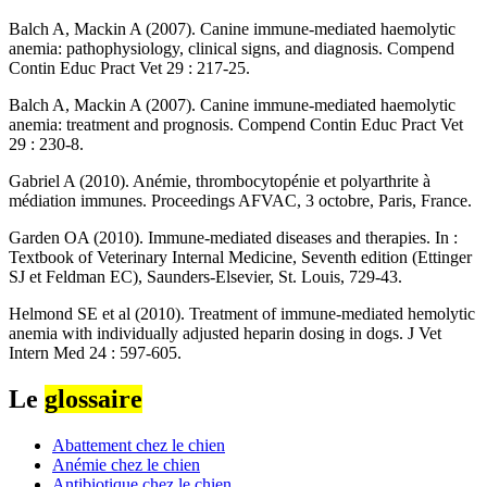
Balch A, Mackin A (2007). Canine immune-mediated haemolytic
anemia: pathophysiology, clinical signs, and diagnosis. Compend
Contin Educ Pract Vet 29 : 217-25.
Balch A, Mackin A (2007). Canine immune-mediated haemolytic
anemia: treatment and prognosis. Compend Contin Educ Pract Vet
29 : 230-8.
Gabriel A (2010). Anémie, thrombocytopénie et polyarthrite à
médiation immunes. Proceedings AFVAC, 3 octobre, Paris, France.
Garden OA (2010). Immune-mediated diseases and therapies. In :
Textbook of Veterinary Internal Medicine, Seventh edition (Ettinger
SJ et Feldman EC), Saunders-Elsevier, St. Louis, 729-43.
Helmond SE et al (2010). Treatment of immune-mediated hemolytic
anemia with individually adjusted heparin dosing in dogs. J Vet
Intern Med 24 : 597-605.
Le
glossaire
Abattement chez le chien
Anémie chez le chien
Antibiotique chez le chien