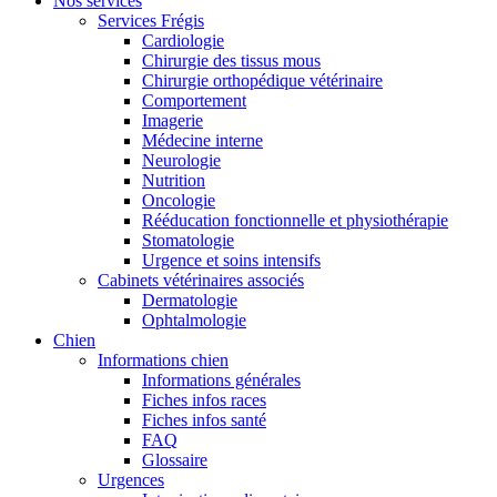
Nos services
Services Frégis
Cardiologie
Chirurgie des tissus mous
Chirurgie orthopédique vétérinaire
Comportement
Imagerie
Médecine interne
Neurologie
Nutrition
Oncologie
Rééducation fonctionnelle et physiothérapie
Stomatologie
Urgence et soins intensifs
Cabinets vétérinaires associés
Dermatologie
Ophtalmologie
Chien
Informations chien
Informations générales
Fiches infos races
Fiches infos santé
FAQ
Glossaire
Urgences