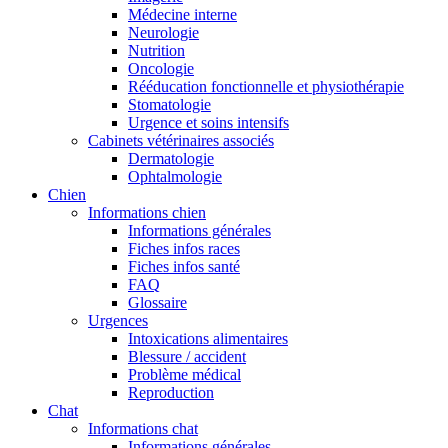
Médecine interne
Neurologie
Nutrition
Oncologie
Rééducation fonctionnelle et physiothérapie
Stomatologie
Urgence et soins intensifs
Cabinets vétérinaires associés
Dermatologie
Ophtalmologie
Chien
Informations chien
Informations générales
Fiches infos races
Fiches infos santé
FAQ
Glossaire
Urgences
Intoxications alimentaires
Blessure / accident
Problème médical
Reproduction
Chat
Informations chat
Informations générales