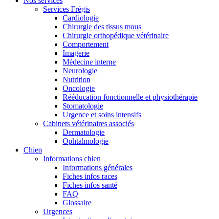
Nos services
Services Frégis
Cardiologie
Chirurgie des tissus mous
Chirurgie orthopédique vétérinaire
Comportement
Imagerie
Médecine interne
Neurologie
Nutrition
Oncologie
Rééducation fonctionnelle et physiothérapie
Stomatologie
Urgence et soins intensifs
Cabinets vétérinaires associés
Dermatologie
Ophtalmologie
Chien
Informations chien
Informations générales
Fiches infos races
Fiches infos santé
FAQ
Glossaire
Urgences