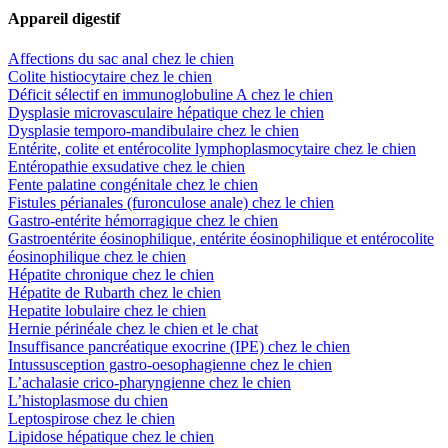
Appareil digestif
Affections du sac anal chez le chien
Colite histiocytaire chez le chien
Déficit sélectif en immunoglobuline A chez le chien
Dysplasie microvasculaire hépatique chez le chien
Dysplasie temporo-mandibulaire chez le chien
Entérite, colite et entérocolite lymphoplasmocytaire chez le chien
Entéropathie exsudative chez le chien
Fente palatine congénitale chez le chien
Fistules périanales (furonculose anale) chez le chien
Gastro-entérite hémorragique chez le chien
Gastroentérite éosinophilique, entérite éosinophilique et entérocolite
éosinophilique chez le chien
Hépatite chronique chez le chien
Hépatite de Rubarth chez le chien
Hepatite lobulaire chez le chien
Hernie périnéale chez le chien et le chat
Insuffisance pancréatique exocrine (IPE) chez le chien
Intussusception gastro-oesophagienne chez le chien
L’achalasie crico-pharyngienne chez le chien
L’histoplasmose du chien
Leptospirose chez le chien
Lipidose hépatique chez le chien