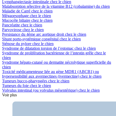
Lymphangiectasie intestinale chez le chien
Malabsorption sélective de la vitamine B12 (cobalamine) du chien
Maladie de Carré chez le chien
Mégaoesophage chez le chien
Mucocèle biliaire chez le chien
Pancréatite chez le chien
Parvovirose chez le chien
Persistance du 4ème arc aortique droit chez le chien
Shunt porto-systémique congénital chez le chien
Sténose du pylore chez le chien
Syndrome de dilatation torsion de l’estomac chez le chien
Syndrome de prolifération bactérienne de l’intestin grêle chez le
chien
Syndrome hépato-cutané ou dermatite nécrolytique superficielle du
chien
Toxicité médicamenteuse liée au gène MDR1 (ABCB1) ou
hypersensibilité aux avermectines (ivermectine) chez le chien
Tumeurs bucco-pharyngées chez le chien
Tumeurs du foie chez le chien
Volvulus intestinal (ou volvulus mésentérique) chez le chien
Voir plus