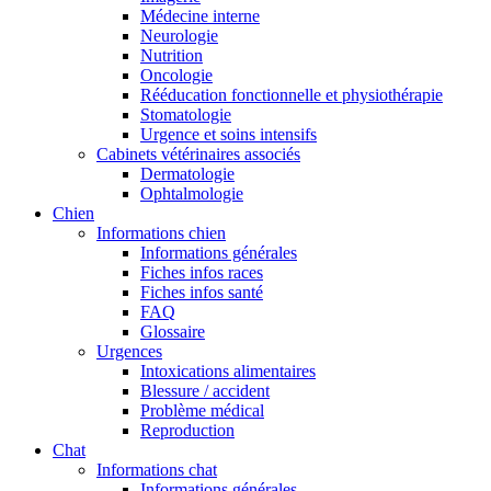
Médecine interne
Neurologie
Nutrition
Oncologie
Rééducation fonctionnelle et physiothérapie
Stomatologie
Urgence et soins intensifs
Cabinets vétérinaires associés
Dermatologie
Ophtalmologie
Chien
Informations chien
Informations générales
Fiches infos races
Fiches infos santé
FAQ
Glossaire
Urgences
Intoxications alimentaires
Blessure / accident
Problème médical
Reproduction
Chat
Informations chat
Informations générales