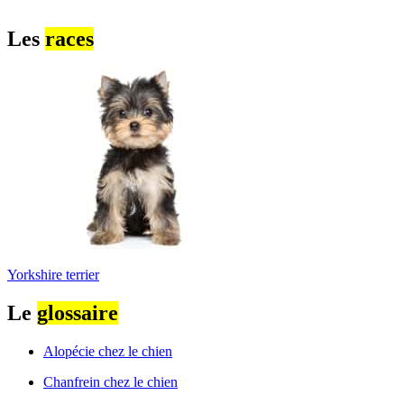
Les
races
Yorkshire terrier
Le
glossaire
Alopécie chez le chien
Chanfrein chez le chien