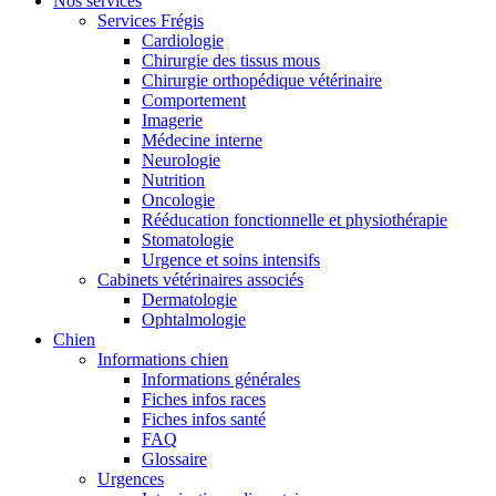
Nos services
Services Frégis
Cardiologie
Chirurgie des tissus mous
Chirurgie orthopédique vétérinaire
Comportement
Imagerie
Médecine interne
Neurologie
Nutrition
Oncologie
Rééducation fonctionnelle et physiothérapie
Stomatologie
Urgence et soins intensifs
Cabinets vétérinaires associés
Dermatologie
Ophtalmologie
Chien
Informations chien
Informations générales
Fiches infos races
Fiches infos santé
FAQ
Glossaire
Urgences