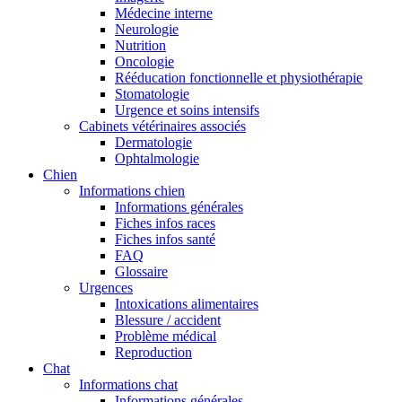
Médecine interne
Neurologie
Nutrition
Oncologie
Rééducation fonctionnelle et physiothérapie
Stomatologie
Urgence et soins intensifs
Cabinets vétérinaires associés
Dermatologie
Ophtalmologie
Chien
Informations chien
Informations générales
Fiches infos races
Fiches infos santé
FAQ
Glossaire
Urgences
Intoxications alimentaires
Blessure / accident
Problème médical
Reproduction
Chat
Informations chat
Informations générales