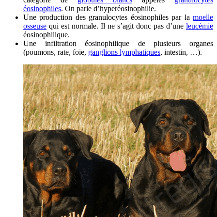
éosinophiles
. On parle d’hyperéosinophilie.
Une production des granulocytes éosinophiles par la
moelle
osseuse
qui est normale. Il ne s’agit donc pas d’une
leucémie
éosinophilique.
Une infiltration éosinophilique de plusieurs organes
(poumons, rate, foie,
ganglions lymphatiques
, intestin, …).