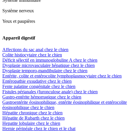
Système immunitaire
Système nerveux
Yeux et paupières
Appareil digestif
Affections du sac anal chez le chien
Colite histiocytaire chez le chien
Déficit sélectif en immunoglobuline A chez le chien
Dysplasie microvasculaire hépatique chez le chien
Dysplasie temporo-mandibulaire chez le chien
Entérite, colite et entérocolite lymphoplasmocytaire chez le chien
Entéropathie exsudative chez le chien
Fente palatine congénitale chez le chien
Fistules périanales (furonculose anale) chez le chien
Gastro-entérite hémorragique chez le chien
Gastroentérite éosinophilique, entérite éosinophilique et entérocolite
éosinophilique chez le chien
Hépatite chronique chez le chien
Hépatite de Rubarth chez le chien
Hepatite lobulaire chez le chien
Hernie périnéale chez le chien et le chat