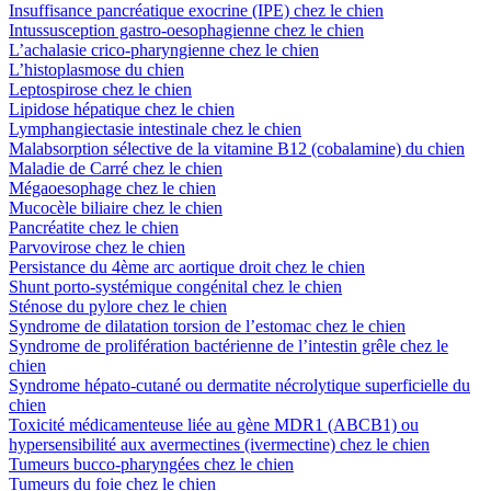
Insuffisance pancréatique exocrine (IPE) chez le chien
Intussusception gastro-oesophagienne chez le chien
L’achalasie crico-pharyngienne chez le chien
L’histoplasmose du chien
Leptospirose chez le chien
Lipidose hépatique chez le chien
Lymphangiectasie intestinale chez le chien
Malabsorption sélective de la vitamine B12 (cobalamine) du chien
Maladie de Carré chez le chien
Mégaoesophage chez le chien
Mucocèle biliaire chez le chien
Pancréatite chez le chien
Parvovirose chez le chien
Persistance du 4ème arc aortique droit chez le chien
Shunt porto-systémique congénital chez le chien
Sténose du pylore chez le chien
Syndrome de dilatation torsion de l’estomac chez le chien
Syndrome de prolifération bactérienne de l’intestin grêle chez le
chien
Syndrome hépato-cutané ou dermatite nécrolytique superficielle du
chien
Toxicité médicamenteuse liée au gène MDR1 (ABCB1) ou
hypersensibilité aux avermectines (ivermectine) chez le chien
Tumeurs bucco-pharyngées chez le chien
Tumeurs du foie chez le chien