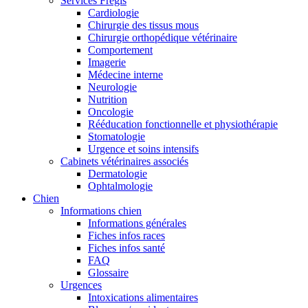
Services Frégis
Cardiologie
Chirurgie des tissus mous
Chirurgie orthopédique vétérinaire
Comportement
Imagerie
Médecine interne
Neurologie
Nutrition
Oncologie
Rééducation fonctionnelle et physiothérapie
Stomatologie
Urgence et soins intensifs
Cabinets vétérinaires associés
Dermatologie
Ophtalmologie
Chien
Informations chien
Informations générales
Fiches infos races
Fiches infos santé
FAQ
Glossaire
Urgences
Intoxications alimentaires