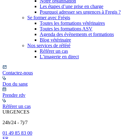
Notre organisation
Les étapes d’une prise en charge
Pourquoi adresser ses urgences à Fregis ?
Se former avec Frégis
Toutes les formations vétérinaires
Toutes les formations ASV
Agenda des évènements et formations
Blog vétérinaire
Nos services de référé
Référer un cas
L’imagerie en direct
Contactez-nous
Don du sang
Prendre rdv
Référer un cas
URGENCES
24h/24 - 7j/7
01 49 85 83 00
FR