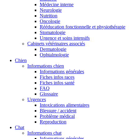
Médecine interne
Neurologie
Nutrition
Oncologie
Rééducation fonctionnelle et physiothérapie
Stomatologie
Urgence et soins intensifs
Cabinets vétérinaires associés
Dermatologie
Ophtalmologie
Chien
Informations chien
Informations générales
Fiches infos races
Fiches infos santé
FAQ
Glossaire
Urgences
Intoxications alimentaires
Blessure / accident
Problème médical
Reproduction
Chat
Informations chat
Informations générales