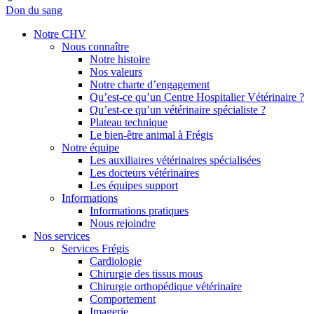
Don du sang
Notre CHV
Nous connaître
Notre histoire
Nos valeurs
Notre charte d’engagement
Qu’est-ce qu’un Centre Hospitalier Vétérinaire ?
Qu’est-ce qu’un vétérinaire spécialiste ?
Plateau technique
Le bien-être animal à Frégis
Notre équipe
Les auxiliaires vétérinaires spécialisées
Les docteurs vétérinaires
Les équipes support
Informations
Informations pratiques
Nous rejoindre
Nos services
Services Frégis
Cardiologie
Chirurgie des tissus mous
Chirurgie orthopédique vétérinaire
Comportement
Imagerie