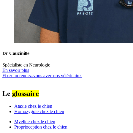
Dr Cauzinille
Spécialiste en Neurologie
En savoir plus
Fixer un rendez-vous avec nos vétérinaires
Le
glossaire
Ataxie chez le chien
Homozygote chez le chien
Myéline chez le chien
Proprioception chez le chien