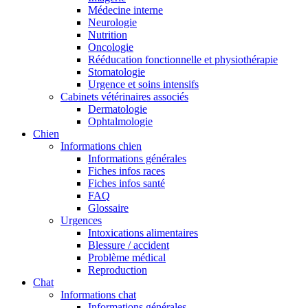
Médecine interne
Neurologie
Nutrition
Oncologie
Rééducation fonctionnelle et physiothérapie
Stomatologie
Urgence et soins intensifs
Cabinets vétérinaires associés
Dermatologie
Ophtalmologie
Chien
Informations chien
Informations générales
Fiches infos races
Fiches infos santé
FAQ
Glossaire
Urgences
Intoxications alimentaires
Blessure / accident
Problème médical
Reproduction
Chat
Informations chat
Informations générales