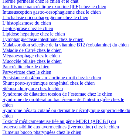
Hernie périnéale chez le chien et le chat
Insuffisance pancréatique exocrine (IPE) chez le chien
Intussusception gastro-oesophagienne chez le chien
L’achalasie crico-pharyngienne chez le chien
L’histoplasmose du chien
Leptospirose chez le chien
Lipidose hépatique chez le chien
Lymphangiectasie intestinale chez le chien
Malabsorption sélective de la vitamine B12 (cobalamine) du chien
Maladie de Carré chez le chien
Mégaoesophage chez le chien
Mucocèle biliaire chez le chien
Pancréatite chez le chien
Parvovirose chez le chien
Persistance du 4ème arc aortique droit chez le chien
Shunt porto-systémique congénital chez le chien
Sténose du pylore chez le chien
Syndrome de dilatation torsion de l’estomac chez le chien
Syndrome de prolifération bactérienne de l’intestin grêle chez le
chien
Syndrome hépato-cutané ou dermatite nécrolytique superficielle du
chien
Toxicité médicamenteuse liée au gène MDR1 (ABCB1) ou
hypersensibilité aux avermectines (ivermectine) chez le chien
Tumeurs bucco-pharyngées chez le chien