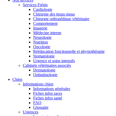
Nos services
Services Frégis
Cardiologie
Chirurgie des tissus mous
Chirurgie orthopédique vétérinaire
Comportement
Imagerie
Médecine interne
Neurologie
Nutrition
Oncologie
Rééducation fonctionnelle et physiothérapie
Stomatologie
Urgence et soins intensifs
Cabinets vétérinaires associés
Dermatologie
Ophtalmologie
Chien
Informations chien
Informations générales
Fiches infos races
Fiches infos santé
FAQ
Glossaire
Urgences