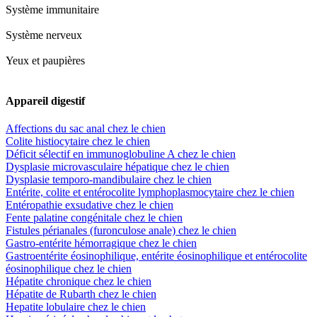
Système immunitaire
Système nerveux
Yeux et paupières
Appareil digestif
Affections du sac anal chez le chien
Colite histiocytaire chez le chien
Déficit sélectif en immunoglobuline A chez le chien
Dysplasie microvasculaire hépatique chez le chien
Dysplasie temporo-mandibulaire chez le chien
Entérite, colite et entérocolite lymphoplasmocytaire chez le chien
Entéropathie exsudative chez le chien
Fente palatine congénitale chez le chien
Fistules périanales (furonculose anale) chez le chien
Gastro-entérite hémorragique chez le chien
Gastroentérite éosinophilique, entérite éosinophilique et entérocolite
éosinophilique chez le chien
Hépatite chronique chez le chien
Hépatite de Rubarth chez le chien
Hepatite lobulaire chez le chien