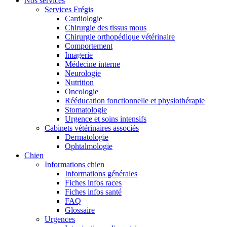
Nos services
Services Frégis
Cardiologie
Chirurgie des tissus mous
Chirurgie orthopédique vétérinaire
Comportement
Imagerie
Médecine interne
Neurologie
Nutrition
Oncologie
Rééducation fonctionnelle et physiothérapie
Stomatologie
Urgence et soins intensifs
Cabinets vétérinaires associés
Dermatologie
Ophtalmologie
Chien
Informations chien
Informations générales
Fiches infos races
Fiches infos santé
FAQ
Glossaire
Urgences