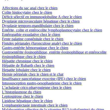
Affections du sac anal chez le chien
Colite histiocytaire chez le chien
Déficit sélectif en immunoglobuline A chez le chien
Dysplasie microvasculaire hépatique chez le chien
Dysplasie temporo-mandibulaire chez le chien
Entérite, colite et entérocolite lymphoplasmocytaire chez le chien
Entéropathie exsudative chez le chien
Fente palatine congénitale chez le chien
Fistules périanales (furonculose anale) chez le chien
Gastro-entérite hémorragique chez le chien
Gastroentérite éosinophilique, entérite éosinophilique et entérocolite
éosinophilique chez le chien
Hépatite chronique chez le chien
Hépatite de Rubarth chez le chien
Hepatite lobulaire chez le chien
Hernie périnéale chez le chien et le chat
Insuffisance pancréatique exocrine (IPE) chez le chien
Intussusception gastro-oesophagienne chez le chien
L’achalasie crico-pharyngienne chez le chien
L’histoplasmose du chien
Leptospirose chez le chien
Lipidose hépatique chez le chien
Lymphangiectasie intestinale chez le chien
Malabsorption sélective de la vitamine B12 (cobalamine) du chien