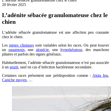
L’adénite sébacée granulomateuse chez le chien
20 février 2025
L’adénite sébacée granulomateuse chez le
chien
L’adénite sébacée granulomateuse est une affection peu courante
chez le chien.
Les
signes cliniques
sont variables selon les races. On peut trouver
un
squamosis
, une
alopécie
, une
hyperkératose
, des manchons
pilaires et parfois des signes généraux.
Habituellement, l’adénite sébacée granulomateuse n’est pas associée
à un
prurit
, sauf en cas d’infection bactérienne secondaire.
Certaines races présentent une prédisposition comme :
Akita Inu
,
Caniche moyen
, …