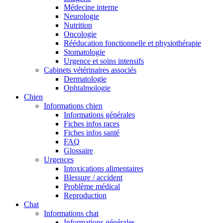
Médecine interne
Neurologie
Nutrition
Oncologie
Rééducation fonctionnelle et physiothérapie
Stomatologie
Urgence et soins intensifs
Cabinets vétérinaires associés
Dermatologie
Ophtalmologie
Chien
Informations chien
Informations générales
Fiches infos races
Fiches infos santé
FAQ
Glossaire
Urgences
Intoxications alimentaires
Blessure / accident
Problème médical
Reproduction
Chat
Informations chat
Informations générales