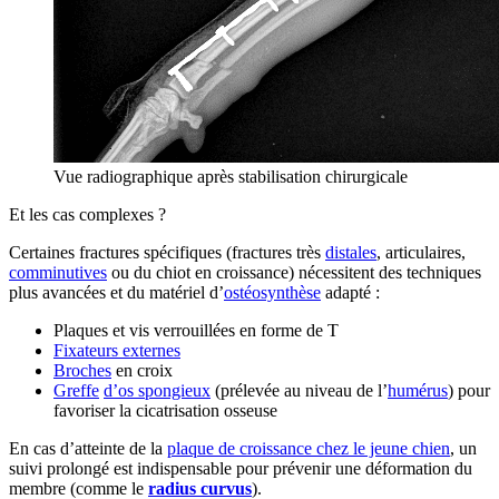
Vue radiographique après stabilisation chirurgicale
Et les cas complexes ?
Certaines fractures spécifiques (fractures très
distales
, articulaires,
comminutives
ou du chiot en croissance) nécessitent des techniques
plus avancées et du matériel d’
ostéosynthèse
adapté :
Plaques et vis verrouillées en forme de T
Fixateurs externes
Broches
en croix
Greffe
d’os spongieux
(prélevée au niveau de l’
humérus
) pour
favoriser la cicatrisation osseuse
En cas d’atteinte de la
plaque de croissance chez le jeune chien
, un
suivi prolongé est indispensable pour prévenir une déformation du
membre (comme le
radius curvus
).