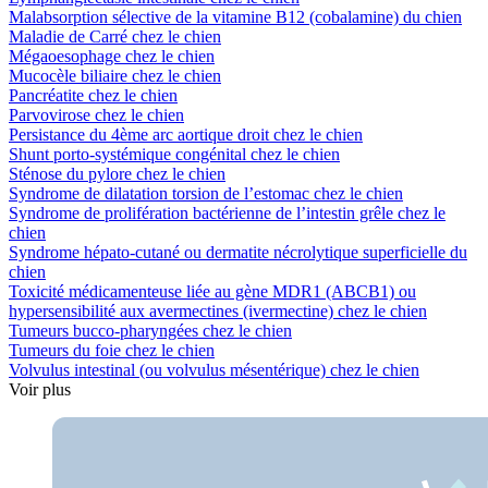
Malabsorption sélective de la vitamine B12 (cobalamine) du chien
Maladie de Carré chez le chien
Mégaoesophage chez le chien
Mucocèle biliaire chez le chien
Pancréatite chez le chien
Parvovirose chez le chien
Persistance du 4ème arc aortique droit chez le chien
Shunt porto-systémique congénital chez le chien
Sténose du pylore chez le chien
Syndrome de dilatation torsion de l’estomac chez le chien
Syndrome de prolifération bactérienne de l’intestin grêle chez le
chien
Syndrome hépato-cutané ou dermatite nécrolytique superficielle du
chien
Toxicité médicamenteuse liée au gène MDR1 (ABCB1) ou
hypersensibilité aux avermectines (ivermectine) chez le chien
Tumeurs bucco-pharyngées chez le chien
Tumeurs du foie chez le chien
Volvulus intestinal (ou volvulus mésentérique) chez le chien
Voir plus