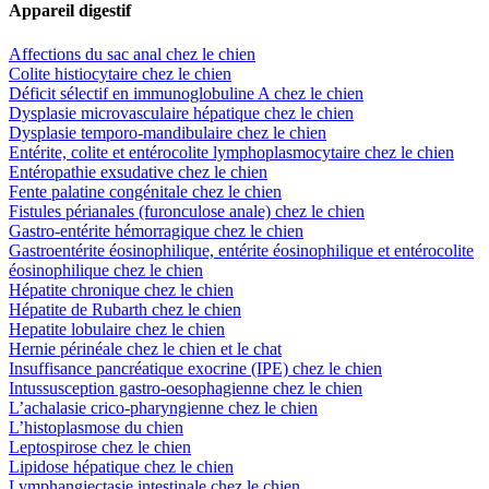
Appareil digestif
Affections du sac anal chez le chien
Colite histiocytaire chez le chien
Déficit sélectif en immunoglobuline A chez le chien
Dysplasie microvasculaire hépatique chez le chien
Dysplasie temporo-mandibulaire chez le chien
Entérite, colite et entérocolite lymphoplasmocytaire chez le chien
Entéropathie exsudative chez le chien
Fente palatine congénitale chez le chien
Fistules périanales (furonculose anale) chez le chien
Gastro-entérite hémorragique chez le chien
Gastroentérite éosinophilique, entérite éosinophilique et entérocolite
éosinophilique chez le chien
Hépatite chronique chez le chien
Hépatite de Rubarth chez le chien
Hepatite lobulaire chez le chien
Hernie périnéale chez le chien et le chat
Insuffisance pancréatique exocrine (IPE) chez le chien
Intussusception gastro-oesophagienne chez le chien
L’achalasie crico-pharyngienne chez le chien
L’histoplasmose du chien
Leptospirose chez le chien
Lipidose hépatique chez le chien
Lymphangiectasie intestinale chez le chien