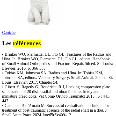
Caniche
Les
références
• Brinker WO, Piermattei DL, Flo GL. Fractures of the Radius and
Ulna. In: Brinker WO, Piermattei DL, Flo GL, editors. Handbook
of Small Animal Orthopedics and Fracture Repair. 5th ed. St. Louis:
Elsevier; 2016. p. 366-388.
• Tobias KM, Johnston SA. Radius and Ulna. In: Tobias KM,
Johnston SA, editors. Veterinary Surgery: Small Animal. 2nd ed. St.
Louis: Elsevier; 2017. Chapter 54.
• Gibert. S, Ragetly G, Boudrieau R.J, Locking compression plate
stabilization of 20 distal radial and ulnar fractures in toy and
miniature breed dogs, Vet Comp Orthop Traumatol 2015 ; 6 ; 441-
447
• Camilletti P, d’Amato M. Successful centralisation technique for
treatment of post-traumatic absence of the radial shaft in a dog. J
Small Anim Pract. 2024 Jun;65(6):409–12.