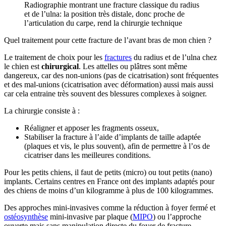
Radiographie montrant une fracture classique du radius
et de l’ulna: la position très distale, donc proche de
l’articulation du carpe, rend la chirurgie technique
Quel traitement pour cette fracture de l’avant bras de mon chien ?
Le traitement de choix pour les
fractures
du radius et de l’ulna chez
le chien est
chirurgical
. Les attelles ou plâtres sont même
dangereux, car des non-unions (pas de cicatrisation) sont fréquentes
et des mal-unions (cicatrisation avec déformation) aussi mais aussi
car cela entraine très souvent des blessures complexes à soigner.
La chirurgie consiste à :
Réaligner et apposer les fragments osseux,
Stabiliser la fracture à l’aide d’implants de taille adaptée
(plaques et vis, le plus souvent), afin de permettre à l’os de
cicatriser dans les meilleures conditions.
Pour les petits chiens, il faut de petits (micro) ou tout petits (nano)
implants. Certains centres en France ont des implants adaptés pour
des chiens de moins d’un kilogramme à plus de 100 kilogrammes.
Des approches mini-invasives comme la réduction à foyer fermé et
ostéosynthèse
mini-invasive par plaque (
MIPO
) ou l’approche
ouverte mais sans manipulation directe du foyer de fracture