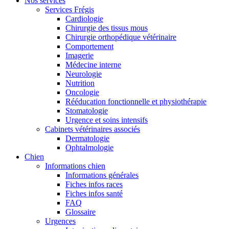
Nos services
Services Frégis
Cardiologie
Chirurgie des tissus mous
Chirurgie orthopédique vétérinaire
Comportement
Imagerie
Médecine interne
Neurologie
Nutrition
Oncologie
Rééducation fonctionnelle et physiothérapie
Stomatologie
Urgence et soins intensifs
Cabinets vétérinaires associés
Dermatologie
Ophtalmologie
Chien
Informations chien
Informations générales
Fiches infos races
Fiches infos santé
FAQ
Glossaire
Urgences