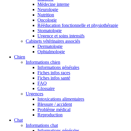
Médecine interne
Neurologie
Nutrition
Oncologie
Rééducation fonctionnelle et physiothérapie
Stomatologie
Urgence et soins intensifs
Cabinets vétérinaires associés
Dermatologie
Ophtalmologie
Chien
Informations chien
Informations générales
Fiches infos races
Fiches infos santé
FAQ
Glossaire
Urgences
Intoxications alimentaires
Blessure / accident
Problème médical
Reproduction
Chat
Informations chat
Informations générales