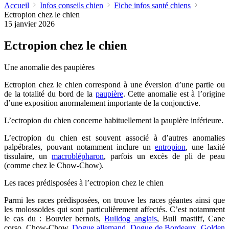
Accueil
Infos conseils chien
Fiche infos santé chiens
Ectropion chez le chien
15 janvier 2026
Ectropion chez le chien
Une anomalie des paupières
Ectropion chez le chien correspond à une éversion d’une partie ou
de la totalité du bord de la
paupière
. Cette anomalie est à l’origine
d’une exposition anormalement importante de la conjonctive.
L’ectropion du chien concerne habituellement la paupière inférieure.
L’ectropion du chien est souvent associé à d’autres anomalies
palpébrales, pouvant notamment inclure un
entropion
, une laxité
tissulaire, un
macroblépharon
, parfois un excès de pli de peau
(comme chez le Chow-Chow).
Les races prédisposées à l’ectropion chez le chien
Parmi les races prédisposées, on trouve les races géantes ainsi que
les molossoïdes qui sont particulièrement affectés. C’est notamment
le cas du : Bouvier bernois,
Bulldog anglais
, Bull mastiff, Cane
corso, Chow-Chow,
Dogue allemand
,
Dogue de Bordeaux
,
Golden