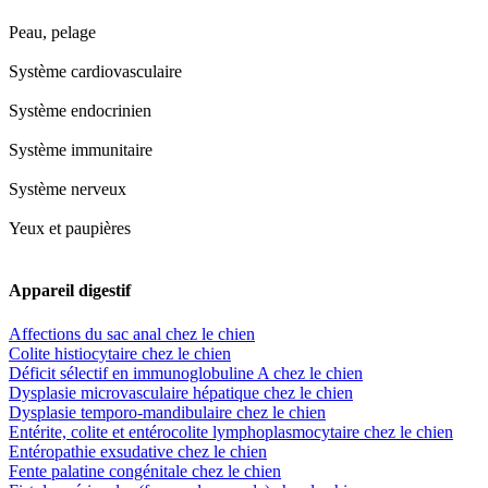
Peau, pelage
Système cardiovasculaire
Système endocrinien
Système immunitaire
Système nerveux
Yeux et paupières
Appareil digestif
Affections du sac anal chez le chien
Colite histiocytaire chez le chien
Déficit sélectif en immunoglobuline A chez le chien
Dysplasie microvasculaire hépatique chez le chien
Dysplasie temporo-mandibulaire chez le chien
Entérite, colite et entérocolite lymphoplasmocytaire chez le chien
Entéropathie exsudative chez le chien
Fente palatine congénitale chez le chien