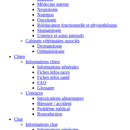
Médecine interne
Neurologie
Nutrition
Oncologie
Rééducation fonctionnelle et physiothérapie
Stomatologie
Urgence et soins intensifs
Cabinets vétérinaires associés
Dermatologie
Ophtalmologie
Chien
Informations chien
Informations générales
Fiches infos races
Fiches infos santé
FAQ
Glossaire
Urgences
Intoxications alimentaires
Blessure / accident
Problème médical
Reproduction
Chat
Informations chat
Informations générales