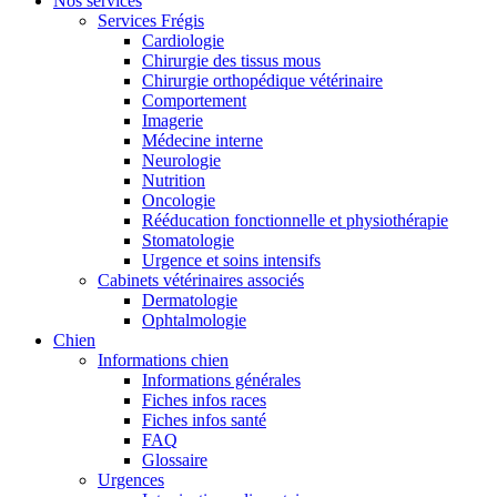
Nos services
Services Frégis
Cardiologie
Chirurgie des tissus mous
Chirurgie orthopédique vétérinaire
Comportement
Imagerie
Médecine interne
Neurologie
Nutrition
Oncologie
Rééducation fonctionnelle et physiothérapie
Stomatologie
Urgence et soins intensifs
Cabinets vétérinaires associés
Dermatologie
Ophtalmologie
Chien
Informations chien
Informations générales
Fiches infos races
Fiches infos santé
FAQ
Glossaire
Urgences