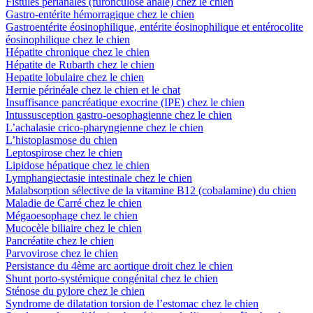
Fistules périanales (furonculose anale) chez le chien
Gastro-entérite hémorragique chez le chien
Gastroentérite éosinophilique, entérite éosinophilique et entérocolite
éosinophilique chez le chien
Hépatite chronique chez le chien
Hépatite de Rubarth chez le chien
Hepatite lobulaire chez le chien
Hernie périnéale chez le chien et le chat
Insuffisance pancréatique exocrine (IPE) chez le chien
Intussusception gastro-oesophagienne chez le chien
L’achalasie crico-pharyngienne chez le chien
L’histoplasmose du chien
Leptospirose chez le chien
Lipidose hépatique chez le chien
Lymphangiectasie intestinale chez le chien
Malabsorption sélective de la vitamine B12 (cobalamine) du chien
Maladie de Carré chez le chien
Mégaoesophage chez le chien
Mucocèle biliaire chez le chien
Pancréatite chez le chien
Parvovirose chez le chien
Persistance du 4ème arc aortique droit chez le chien
Shunt porto-systémique congénital chez le chien
Sténose du pylore chez le chien
Syndrome de dilatation torsion de l’estomac chez le chien