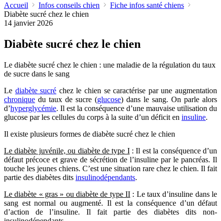
Accueil
Infos conseils chien
Fiche infos santé chiens
Diabète sucré chez le chien
14 janvier 2026
Diabète sucré chez le chien
Le diabète sucré chez le chien : une maladie de la régulation du taux
de sucre dans le sang
Le
diabète sucré
chez le chien se caractérise par une augmentation
chronique
du taux de sucre (
glucose
) dans le sang. On parle alors
d’
hyperglycémie
. Il est la conséquence d’une mauvaise utilisation du
glucose par les cellules du corps à la suite d’un déficit en
insuline
.
Il existe plusieurs formes de diabète sucré chez le chien
Le diabète juvénile, ou diabète de type I
: Il est la conséquence d’un
défaut précoce et grave de sécrétion de l’insuline par le pancréas. Il
touche les jeunes chiens. C’est une situation rare chez le chien. Il fait
partie des diabètes dits
insulinodépendants
.
Le diabète « gras » ou diabète de type II
: Le taux d’insuline dans le
sang est normal ou augmenté. Il est la conséquence d’un défaut
d’action de l’insuline. Il fait partie des diabètes dits non-
insulinodépendants.