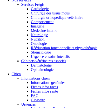
Nos services
Services Frégis
Cardiologie
Chirurgie des tissus mous
Chirurgie orthopédique vétérinaire
Comportement
Imagerie
Médecine interne
Neurologie
Nutrition
Oncologie
Rééducation fonctionnelle et physiothérapie
Stomatologie
Urgence et soins intensifs
Cabinets vétérinaires associés
Dermatologie
Ophtalmologie
Chien
Informations chien
Informations générales
Fiches infos races
Fiches infos santé
FAQ
Glossaire
Urgences