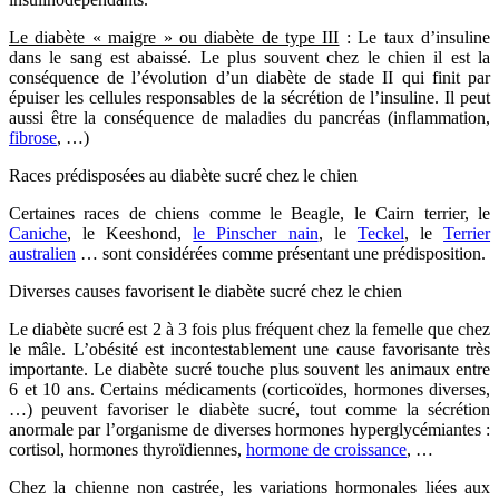
Le diabète « maigre » ou diabète de type III
: Le taux d’insuline
dans le sang est abaissé. Le plus souvent chez le chien il est la
conséquence de l’évolution d’un diabète de stade II qui finit par
épuiser les cellules responsables de la sécrétion de l’insuline. Il peut
aussi être la conséquence de maladies du pancréas (inflammation,
fibrose
, …)
Races prédisposées au diabète sucré chez le chien
Certaines races de chiens comme le Beagle, le Cairn terrier, le
Caniche
, le Keeshond,
le Pinscher nain
, le
Teckel
, le
Terrier
australien
… sont considérées comme présentant une prédisposition.
Diverses causes favorisent le diabète sucré chez le chien
Le diabète sucré est 2 à 3 fois plus fréquent chez la femelle que chez
le mâle. L’obésité est incontestablement une cause favorisante très
importante. Le diabète sucré touche plus souvent les animaux entre
6 et 10 ans. Certains médicaments (corticoïdes, hormones diverses,
…) peuvent favoriser le diabète sucré, tout comme la sécrétion
anormale par l’organisme de diverses hormones hyperglycémiantes :
cortisol, hormones thyroïdiennes,
hormone de croissance
, …
Chez la chienne non castrée, les variations hormonales liées aux