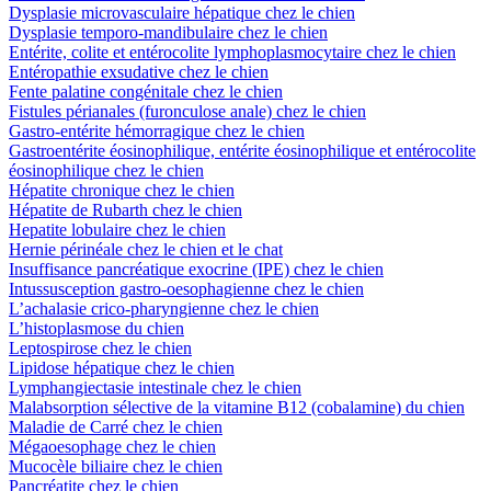
Dysplasie microvasculaire hépatique chez le chien
Dysplasie temporo-mandibulaire chez le chien
Entérite, colite et entérocolite lymphoplasmocytaire chez le chien
Entéropathie exsudative chez le chien
Fente palatine congénitale chez le chien
Fistules périanales (furonculose anale) chez le chien
Gastro-entérite hémorragique chez le chien
Gastroentérite éosinophilique, entérite éosinophilique et entérocolite
éosinophilique chez le chien
Hépatite chronique chez le chien
Hépatite de Rubarth chez le chien
Hepatite lobulaire chez le chien
Hernie périnéale chez le chien et le chat
Insuffisance pancréatique exocrine (IPE) chez le chien
Intussusception gastro-oesophagienne chez le chien
L’achalasie crico-pharyngienne chez le chien
L’histoplasmose du chien
Leptospirose chez le chien
Lipidose hépatique chez le chien
Lymphangiectasie intestinale chez le chien
Malabsorption sélective de la vitamine B12 (cobalamine) du chien
Maladie de Carré chez le chien
Mégaoesophage chez le chien
Mucocèle biliaire chez le chien
Pancréatite chez le chien