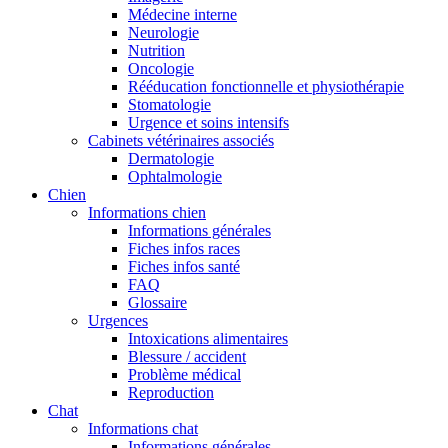
Médecine interne
Neurologie
Nutrition
Oncologie
Rééducation fonctionnelle et physiothérapie
Stomatologie
Urgence et soins intensifs
Cabinets vétérinaires associés
Dermatologie
Ophtalmologie
Chien
Informations chien
Informations générales
Fiches infos races
Fiches infos santé
FAQ
Glossaire
Urgences
Intoxications alimentaires
Blessure / accident
Problème médical
Reproduction
Chat
Informations chat
Informations générales