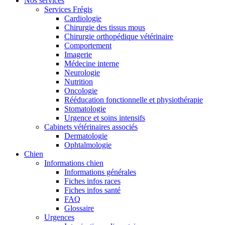
Nos services
Services Frégis
Cardiologie
Chirurgie des tissus mous
Chirurgie orthopédique vétérinaire
Comportement
Imagerie
Médecine interne
Neurologie
Nutrition
Oncologie
Rééducation fonctionnelle et physiothérapie
Stomatologie
Urgence et soins intensifs
Cabinets vétérinaires associés
Dermatologie
Ophtalmologie
Chien
Informations chien
Informations générales
Fiches infos races
Fiches infos santé
FAQ
Glossaire
Urgences