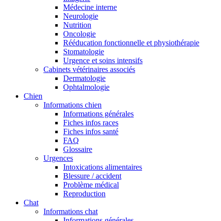
Médecine interne
Neurologie
Nutrition
Oncologie
Rééducation fonctionnelle et physiothérapie
Stomatologie
Urgence et soins intensifs
Cabinets vétérinaires associés
Dermatologie
Ophtalmologie
Chien
Informations chien
Informations générales
Fiches infos races
Fiches infos santé
FAQ
Glossaire
Urgences
Intoxications alimentaires
Blessure / accident
Problème médical
Reproduction
Chat
Informations chat
Informations générales