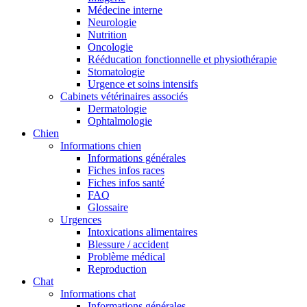
Médecine interne
Neurologie
Nutrition
Oncologie
Rééducation fonctionnelle et physiothérapie
Stomatologie
Urgence et soins intensifs
Cabinets vétérinaires associés
Dermatologie
Ophtalmologie
Chien
Informations chien
Informations générales
Fiches infos races
Fiches infos santé
FAQ
Glossaire
Urgences
Intoxications alimentaires
Blessure / accident
Problème médical
Reproduction
Chat
Informations chat
Informations générales