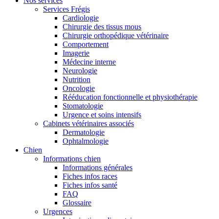
Nos services
Services Frégis
Cardiologie
Chirurgie des tissus mous
Chirurgie orthopédique vétérinaire
Comportement
Imagerie
Médecine interne
Neurologie
Nutrition
Oncologie
Rééducation fonctionnelle et physiothérapie
Stomatologie
Urgence et soins intensifs
Cabinets vétérinaires associés
Dermatologie
Ophtalmologie
Chien
Informations chien
Informations générales
Fiches infos races
Fiches infos santé
FAQ
Glossaire
Urgences