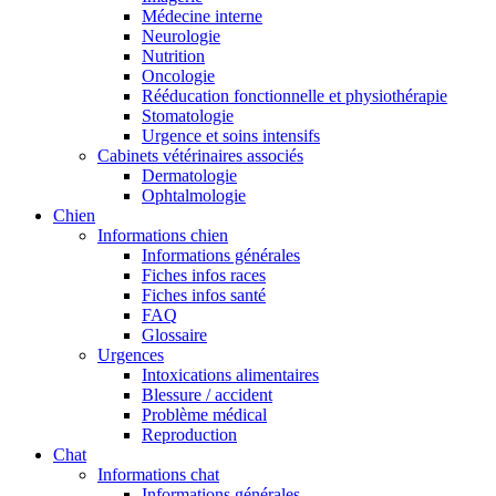
Médecine interne
Neurologie
Nutrition
Oncologie
Rééducation fonctionnelle et physiothérapie
Stomatologie
Urgence et soins intensifs
Cabinets vétérinaires associés
Dermatologie
Ophtalmologie
Chien
Informations chien
Informations générales
Fiches infos races
Fiches infos santé
FAQ
Glossaire
Urgences
Intoxications alimentaires
Blessure / accident
Problème médical
Reproduction
Chat
Informations chat
Informations générales