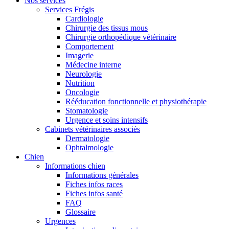
Nos services
Services Frégis
Cardiologie
Chirurgie des tissus mous
Chirurgie orthopédique vétérinaire
Comportement
Imagerie
Médecine interne
Neurologie
Nutrition
Oncologie
Rééducation fonctionnelle et physiothérapie
Stomatologie
Urgence et soins intensifs
Cabinets vétérinaires associés
Dermatologie
Ophtalmologie
Chien
Informations chien
Informations générales
Fiches infos races
Fiches infos santé
FAQ
Glossaire
Urgences