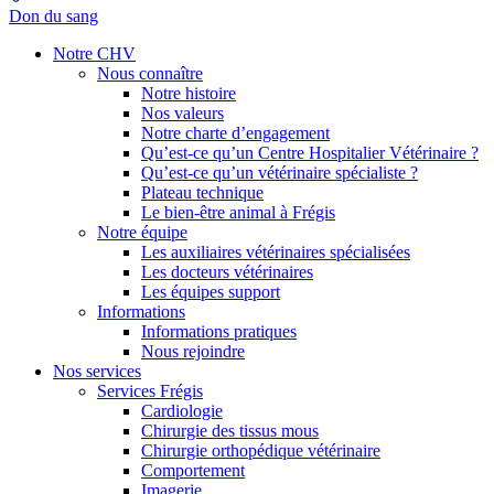
Don du sang
Notre CHV
Nous connaître
Notre histoire
Nos valeurs
Notre charte d’engagement
Qu’est-ce qu’un Centre Hospitalier Vétérinaire ?
Qu’est-ce qu’un vétérinaire spécialiste ?
Plateau technique
Le bien-être animal à Frégis
Notre équipe
Les auxiliaires vétérinaires spécialisées
Les docteurs vétérinaires
Les équipes support
Informations
Informations pratiques
Nous rejoindre
Nos services
Services Frégis
Cardiologie
Chirurgie des tissus mous
Chirurgie orthopédique vétérinaire
Comportement
Imagerie