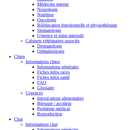
Médecine interne
Neurologie
Nutrition
Oncologie
Rééducation fonctionnelle et physiothérapie
Stomatologie
Urgence et soins intensifs
Cabinets vétérinaires associés
Dermatologie
Ophtalmologie
Chien
Informations chien
Informations générales
Fiches infos races
Fiches infos santé
FAQ
Glossaire
Urgences
Intoxications alimentaires
Blessure / accident
Problème médical
Reproduction
Chat
Informations chat
Informations générales