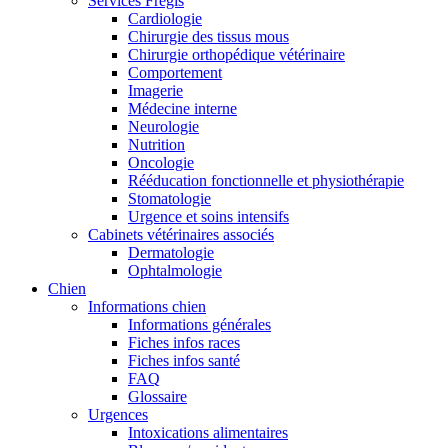
Services Frégis
Cardiologie
Chirurgie des tissus mous
Chirurgie orthopédique vétérinaire
Comportement
Imagerie
Médecine interne
Neurologie
Nutrition
Oncologie
Rééducation fonctionnelle et physiothérapie
Stomatologie
Urgence et soins intensifs
Cabinets vétérinaires associés
Dermatologie
Ophtalmologie
Chien
Informations chien
Informations générales
Fiches infos races
Fiches infos santé
FAQ
Glossaire
Urgences
Intoxications alimentaires