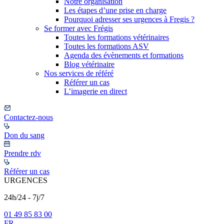
Notre organisation
Les étapes d’une prise en charge
Pourquoi adresser ses urgences à Fregis ?
Se former avec Frégis
Toutes les formations vétérinaires
Toutes les formations ASV
Agenda des évènements et formations
Blog vétérinaire
Nos services de référé
Référer un cas
L’imagerie en direct
Contactez-nous
Don du sang
Prendre rdv
Référer un cas
URGENCES
24h/24 - 7j/7
01 49 85 83 00
FR