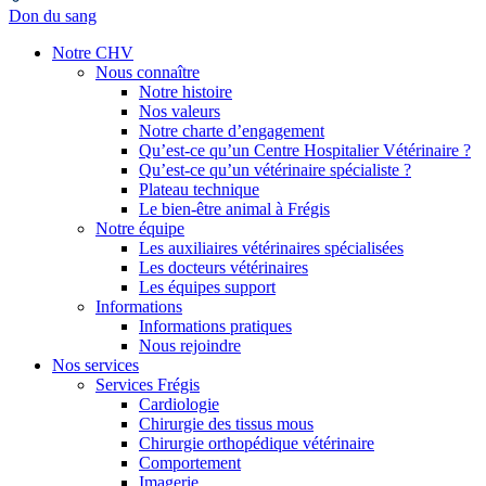
Don du sang
Notre CHV
Nous connaître
Notre histoire
Nos valeurs
Notre charte d’engagement
Qu’est-ce qu’un Centre Hospitalier Vétérinaire ?
Qu’est-ce qu’un vétérinaire spécialiste ?
Plateau technique
Le bien-être animal à Frégis
Notre équipe
Les auxiliaires vétérinaires spécialisées
Les docteurs vétérinaires
Les équipes support
Informations
Informations pratiques
Nous rejoindre
Nos services
Services Frégis
Cardiologie
Chirurgie des tissus mous
Chirurgie orthopédique vétérinaire
Comportement
Imagerie