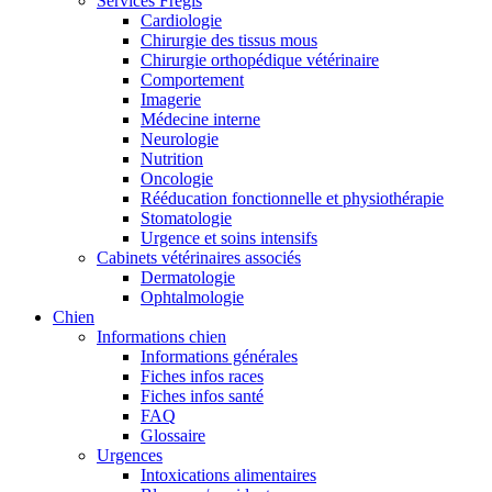
Services Frégis
Cardiologie
Chirurgie des tissus mous
Chirurgie orthopédique vétérinaire
Comportement
Imagerie
Médecine interne
Neurologie
Nutrition
Oncologie
Rééducation fonctionnelle et physiothérapie
Stomatologie
Urgence et soins intensifs
Cabinets vétérinaires associés
Dermatologie
Ophtalmologie
Chien
Informations chien
Informations générales
Fiches infos races
Fiches infos santé
FAQ
Glossaire
Urgences
Intoxications alimentaires