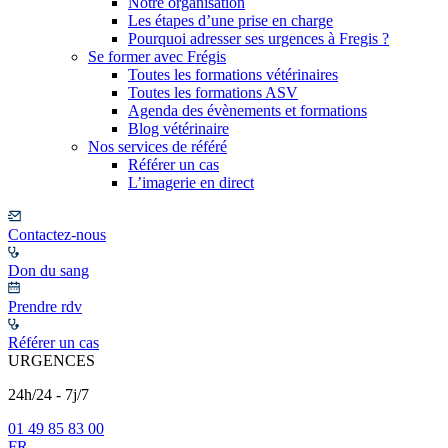
Notre organisation
Les étapes d’une prise en charge
Pourquoi adresser ses urgences à Fregis ?
Se former avec Frégis
Toutes les formations vétérinaires
Toutes les formations ASV
Agenda des évènements et formations
Blog vétérinaire
Nos services de référé
Référer un cas
L’imagerie en direct
Contactez-nous
Don du sang
Prendre rdv
Référer un cas
URGENCES
24h/24 - 7j/7
01 49 85 83 00
FR