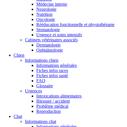
Médecine interne
Neurologie
Nutrition
Oncologie
Rééducation fonctionnelle et physiothérapie
Stomatologie
Urgence et soins intensifs
Cabinets vétérinaires associés
Dermatologie
Ophtalmologie
Chien
Informations chien
Informations générales
Fiches infos races
Fiches infos santé
FAQ
Glossaire
Urgences
Intoxications alimentaires
Blessure / accident
Problème médical
Reproduction
Chat
Informations chat
Informations générales