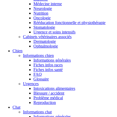
Médecine interne
Neurologie
Nutrition
Oncologie
Rééducation fonctionnelle et physiothérapie
Stomatologie
Urgence et soins intensifs
Cabinets vétérinaires associés
Dermatologie
Ophtalmologie
Chien
Informations chien
Informations générales
Fiches infos races
Fiches infos santé
FAQ
Glossaire
Urgences
Intoxications alimentaires
Blessure / accident
Problème médical
Reproduction
Chat
Informations chat
Informations générales