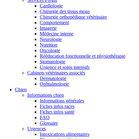
Services Frégis
Cardiologie
Chirurgie des tissus mous
Chirurgie orthopédique vétérinaire
Comportement
Imagerie
Médecine interne
Neurologie
Nutrition
Oncologie
Rééducation fonctionnelle et physiothérapie
Stomatologie
Urgence et soins intensifs
Cabinets vétérinaires associés
Dermatologie
Ophtalmologie
Chien
Informations chien
Informations générales
Fiches infos races
Fiches infos santé
FAQ
Glossaire
Urgences
Intoxications alimentaires