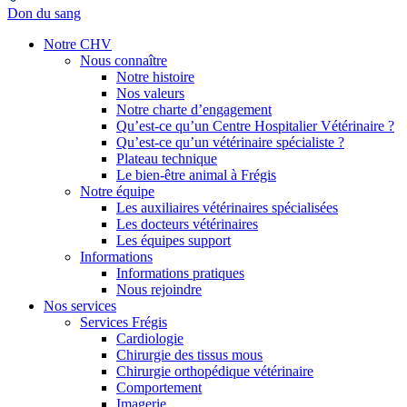
Don du sang
Notre CHV
Nous connaître
Notre histoire
Nos valeurs
Notre charte d’engagement
Qu’est-ce qu’un Centre Hospitalier Vétérinaire ?
Qu’est-ce qu’un vétérinaire spécialiste ?
Plateau technique
Le bien-être animal à Frégis
Notre équipe
Les auxiliaires vétérinaires spécialisées
Les docteurs vétérinaires
Les équipes support
Informations
Informations pratiques
Nous rejoindre
Nos services
Services Frégis
Cardiologie
Chirurgie des tissus mous
Chirurgie orthopédique vétérinaire
Comportement
Imagerie