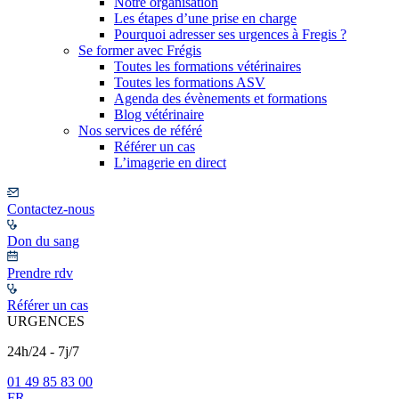
Notre organisation
Les étapes d’une prise en charge
Pourquoi adresser ses urgences à Fregis ?
Se former avec Frégis
Toutes les formations vétérinaires
Toutes les formations ASV
Agenda des évènements et formations
Blog vétérinaire
Nos services de référé
Référer un cas
L’imagerie en direct
Contactez-nous
Don du sang
Prendre rdv
Référer un cas
URGENCES
24h/24 - 7j/7
01 49 85 83 00
FR