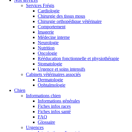
Nos services
Services Frégis
Cardiologie
Chirurgie des tissus mous
Chirurgie orthopédique vétérinaire
Comportement
Imagerie
Médecine interne
Neurologie
Nutrition
Oncologie
Rééducation fonctionnelle et physiothérapie
Stomatologie
Urgence et soins intensifs
Cabinets vétérinaires associés
Dermatologie
Ophtalmologie
Chien
Informations chien
Informations générales
Fiches infos races
Fiches infos santé
FAQ
Glossaire
Urgences