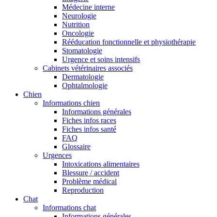
Médecine interne
Neurologie
Nutrition
Oncologie
Rééducation fonctionnelle et physiothérapie
Stomatologie
Urgence et soins intensifs
Cabinets vétérinaires associés
Dermatologie
Ophtalmologie
Chien
Informations chien
Informations générales
Fiches infos races
Fiches infos santé
FAQ
Glossaire
Urgences
Intoxications alimentaires
Blessure / accident
Problème médical
Reproduction
Chat
Informations chat
Informations générales