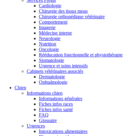
Services Frégis
Cardiologie
Chirurgie des tissus mous
Chirurgie orthopédique vétérinaire
Comportement
Imagerie
Médecine interne
Neurologie
Nutrition
Oncologie
Rééducation fonctionnelle et physiothérapie
Stomatologie
Urgence et soins intensifs
Cabinets vétérinaires associés
Dermatologie
Ophtalmologie
Chien
Informations chien
Informations générales
Fiches infos races
Fiches infos santé
FAQ
Glossaire
Urgences
Intoxications alimentaires