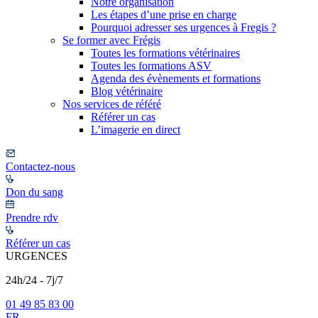
Notre organisation
Les étapes d’une prise en charge
Pourquoi adresser ses urgences à Fregis ?
Se former avec Frégis
Toutes les formations vétérinaires
Toutes les formations ASV
Agenda des évènements et formations
Blog vétérinaire
Nos services de référé
Référer un cas
L’imagerie en direct
Contactez-nous
Don du sang
Prendre rdv
Référer un cas
URGENCES
24h/24 - 7j/7
01 49 85 83 00
FR