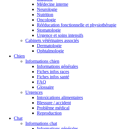
Médecine interne
Neurologie
Nutrition
Oncologie
Rééducation fonctionnelle et physiothérapie
Stomatologie
Urgence et soins intensifs
Cabinets vétérinaires associés
Dermatologie
Ophtalmologie
Chien
Informations chien
Informations générales
Fiches infos races
Fiches infos santé
FAQ
Glossaire
Urgences
Intoxications alimentaires
Blessure / accident
Problème médical
Reproduction
Chat
Informations chat
Informations générales