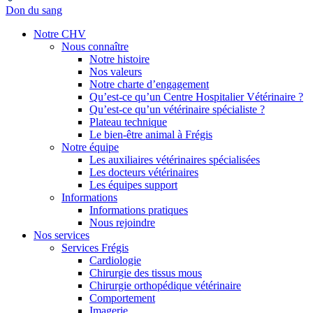
Don du sang
Notre CHV
Nous connaître
Notre histoire
Nos valeurs
Notre charte d’engagement
Qu’est-ce qu’un Centre Hospitalier Vétérinaire ?
Qu’est-ce qu’un vétérinaire spécialiste ?
Plateau technique
Le bien-être animal à Frégis
Notre équipe
Les auxiliaires vétérinaires spécialisées
Les docteurs vétérinaires
Les équipes support
Informations
Informations pratiques
Nous rejoindre
Nos services
Services Frégis
Cardiologie
Chirurgie des tissus mous
Chirurgie orthopédique vétérinaire
Comportement
Imagerie