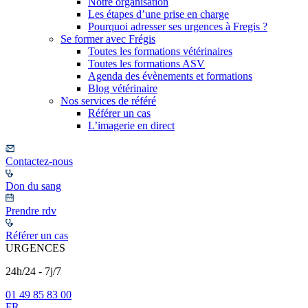
Notre organisation
Les étapes d’une prise en charge
Pourquoi adresser ses urgences à Fregis ?
Se former avec Frégis
Toutes les formations vétérinaires
Toutes les formations ASV
Agenda des évènements et formations
Blog vétérinaire
Nos services de référé
Référer un cas
L’imagerie en direct
Contactez-nous
Don du sang
Prendre rdv
Référer un cas
URGENCES
24h/24 - 7j/7
01 49 85 83 00
FR