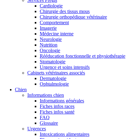
Services Frégis
Cardiologie
Chirurgie des tissus mous
Chirurgie orthopédique vétérinaire
Comportement
Imagerie
Médecine interne
Neurologie
Nutrition
Oncologie
Rééducation fonctionnelle et physiothérapie
Stomatologie
Urgence et soins intensifs
Cabinets vétérinaires associés
Dermatologie
Ophtalmologie
Chien
Informations chien
Informations générales
Fiches infos races
Fiches infos santé
FAQ
Glossaire
Urgences
Intoxications alimentaires