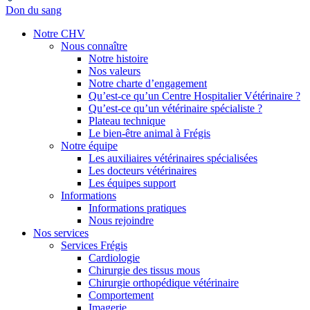
Don du sang
Notre CHV
Nous connaître
Notre histoire
Nos valeurs
Notre charte d’engagement
Qu’est-ce qu’un Centre Hospitalier Vétérinaire ?
Qu’est-ce qu’un vétérinaire spécialiste ?
Plateau technique
Le bien-être animal à Frégis
Notre équipe
Les auxiliaires vétérinaires spécialisées
Les docteurs vétérinaires
Les équipes support
Informations
Informations pratiques
Nous rejoindre
Nos services
Services Frégis
Cardiologie
Chirurgie des tissus mous
Chirurgie orthopédique vétérinaire
Comportement
Imagerie