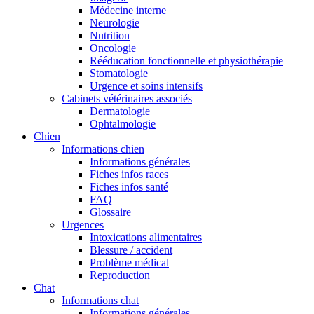
Médecine interne
Neurologie
Nutrition
Oncologie
Rééducation fonctionnelle et physiothérapie
Stomatologie
Urgence et soins intensifs
Cabinets vétérinaires associés
Dermatologie
Ophtalmologie
Chien
Informations chien
Informations générales
Fiches infos races
Fiches infos santé
FAQ
Glossaire
Urgences
Intoxications alimentaires
Blessure / accident
Problème médical
Reproduction
Chat
Informations chat
Informations générales