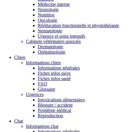
Médecine interne
Neurologie
Nutrition
Oncologie
Rééducation fonctionnelle et physiothérapie
Stomatologie
Urgence et soins intensifs
Cabinets vétérinaires associés
Dermatologie
Ophtalmologie
Chien
Informations chien
Informations générales
Fiches infos races
Fiches infos santé
FAQ
Glossaire
Urgences
Intoxications alimentaires
Blessure / accident
Problème médical
Reproduction
Chat
Informations chat
Informations générales