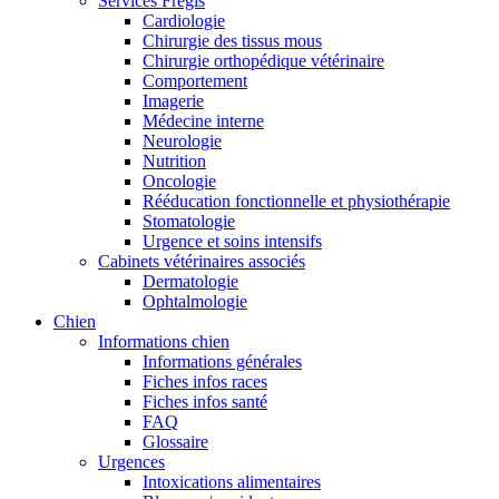
Services Frégis
Cardiologie
Chirurgie des tissus mous
Chirurgie orthopédique vétérinaire
Comportement
Imagerie
Médecine interne
Neurologie
Nutrition
Oncologie
Rééducation fonctionnelle et physiothérapie
Stomatologie
Urgence et soins intensifs
Cabinets vétérinaires associés
Dermatologie
Ophtalmologie
Chien
Informations chien
Informations générales
Fiches infos races
Fiches infos santé
FAQ
Glossaire
Urgences
Intoxications alimentaires