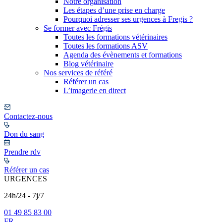
Notre organisation
Les étapes d’une prise en charge
Pourquoi adresser ses urgences à Fregis ?
Se former avec Frégis
Toutes les formations vétérinaires
Toutes les formations ASV
Agenda des évènements et formations
Blog vétérinaire
Nos services de référé
Référer un cas
L’imagerie en direct
Contactez-nous
Don du sang
Prendre rdv
Référer un cas
URGENCES
24h/24 - 7j/7
01 49 85 83 00
FR