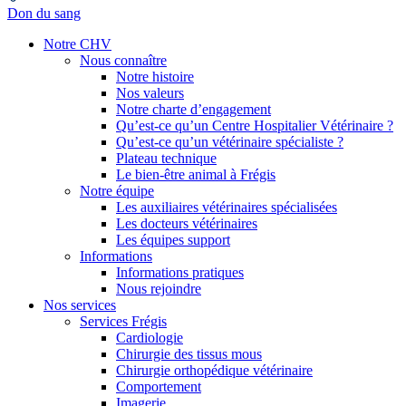
Don du sang
Notre CHV
Nous connaître
Notre histoire
Nos valeurs
Notre charte d’engagement
Qu’est-ce qu’un Centre Hospitalier Vétérinaire ?
Qu’est-ce qu’un vétérinaire spécialiste ?
Plateau technique
Le bien-être animal à Frégis
Notre équipe
Les auxiliaires vétérinaires spécialisées
Les docteurs vétérinaires
Les équipes support
Informations
Informations pratiques
Nous rejoindre
Nos services
Services Frégis
Cardiologie
Chirurgie des tissus mous
Chirurgie orthopédique vétérinaire
Comportement
Imagerie