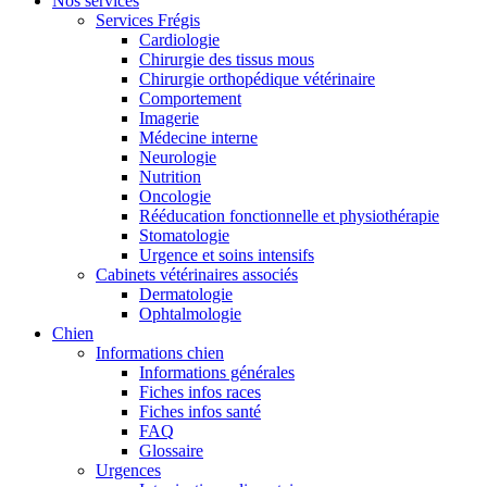
Nos services
Services Frégis
Cardiologie
Chirurgie des tissus mous
Chirurgie orthopédique vétérinaire
Comportement
Imagerie
Médecine interne
Neurologie
Nutrition
Oncologie
Rééducation fonctionnelle et physiothérapie
Stomatologie
Urgence et soins intensifs
Cabinets vétérinaires associés
Dermatologie
Ophtalmologie
Chien
Informations chien
Informations générales
Fiches infos races
Fiches infos santé
FAQ
Glossaire
Urgences