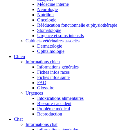
Médecine interne
Neurologie
Nutrition
Oncologie
Rééducation fonctionnelle et physiothérapie
Stomatologie
Urgence et soins intensifs
Cabinets vétérinaires associés
Dermatologie
Ophtalmologie
Chien
Informations chien
Informations générales
Fiches infos races
Fiches infos santé
FAQ
Glossaire
Urgences
Intoxications alimentaires
Blessure / accident
Problème médical
Reproduction
Chat
Informations chat
Informations générales