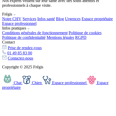
Nos experts veillent sur leur santé avec des soins attentifs et
professionnels à chaque visite.
Frégis
Notre CHV
Services
Infos santé
Blog
Urgences
Espace propriétaire
Espace professionnel
Infos pratiques
Conditions générales de fonctionnement
Politique de cookies
Politique de confidentialité
Mentions légales
RGPD
Contact
Prise de rendez-vous
01 49 85 83 00
Contactez-nous
Copyright © 2025 Frégis
Chat
Chien
Espace professionnel
Espace
propriétaire