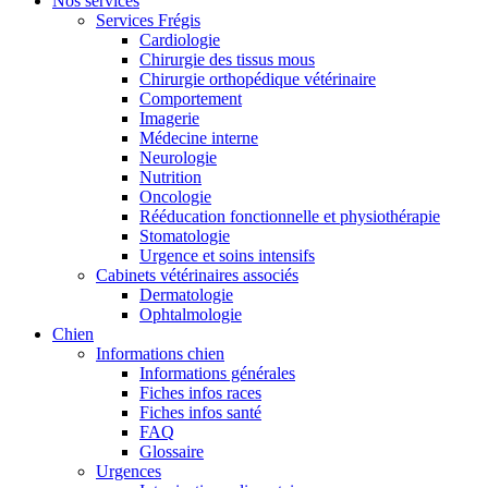
Nos services
Services Frégis
Cardiologie
Chirurgie des tissus mous
Chirurgie orthopédique vétérinaire
Comportement
Imagerie
Médecine interne
Neurologie
Nutrition
Oncologie
Rééducation fonctionnelle et physiothérapie
Stomatologie
Urgence et soins intensifs
Cabinets vétérinaires associés
Dermatologie
Ophtalmologie
Chien
Informations chien
Informations générales
Fiches infos races
Fiches infos santé
FAQ
Glossaire
Urgences