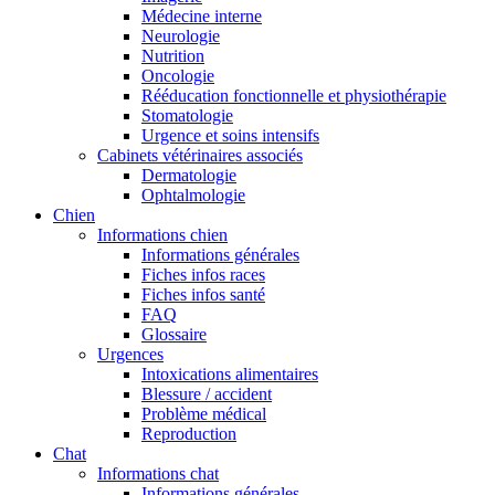
Médecine interne
Neurologie
Nutrition
Oncologie
Rééducation fonctionnelle et physiothérapie
Stomatologie
Urgence et soins intensifs
Cabinets vétérinaires associés
Dermatologie
Ophtalmologie
Chien
Informations chien
Informations générales
Fiches infos races
Fiches infos santé
FAQ
Glossaire
Urgences
Intoxications alimentaires
Blessure / accident
Problème médical
Reproduction
Chat
Informations chat
Informations générales