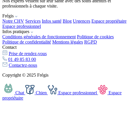
Nos experts veillent sur leur santé avec des soins attentifs et
professionnels à chaque visite.
Frégis
Notre CHV
Services
Infos santé
Blog
Urgences
Espace propriétaire
Espace professionnel
Infos pratiques
Conditions générales de fonctionnement
Politique de cookies
Politique de confidentialité
Mentions légales
RGPD
Contact
Prise de rendez-vous
01 49 85 83 00
Contactez-nous
Copyright © 2025 Frégis
Chat
Chien
Espace professionnel
Espace
propriétaire