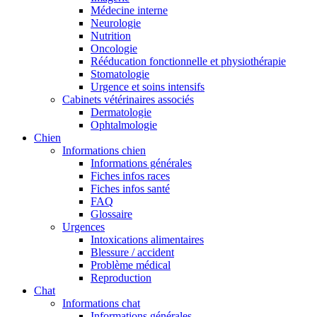
Médecine interne
Neurologie
Nutrition
Oncologie
Rééducation fonctionnelle et physiothérapie
Stomatologie
Urgence et soins intensifs
Cabinets vétérinaires associés
Dermatologie
Ophtalmologie
Chien
Informations chien
Informations générales
Fiches infos races
Fiches infos santé
FAQ
Glossaire
Urgences
Intoxications alimentaires
Blessure / accident
Problème médical
Reproduction
Chat
Informations chat
Informations générales