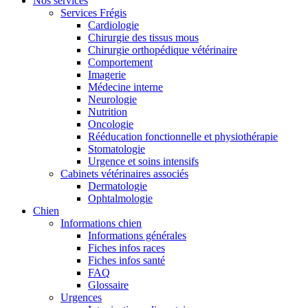
Nos services
Services Frégis
Cardiologie
Chirurgie des tissus mous
Chirurgie orthopédique vétérinaire
Comportement
Imagerie
Médecine interne
Neurologie
Nutrition
Oncologie
Rééducation fonctionnelle et physiothérapie
Stomatologie
Urgence et soins intensifs
Cabinets vétérinaires associés
Dermatologie
Ophtalmologie
Chien
Informations chien
Informations générales
Fiches infos races
Fiches infos santé
FAQ
Glossaire
Urgences