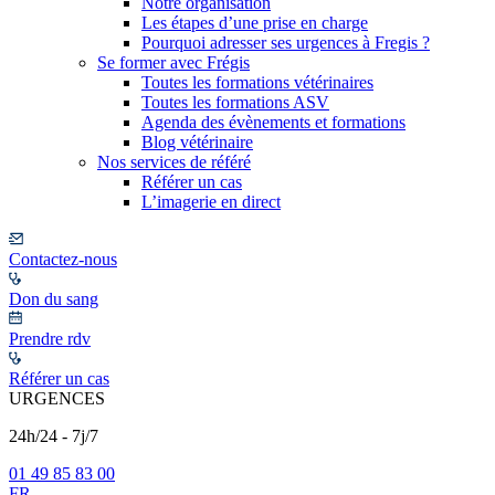
Notre organisation
Les étapes d’une prise en charge
Pourquoi adresser ses urgences à Fregis ?
Se former avec Frégis
Toutes les formations vétérinaires
Toutes les formations ASV
Agenda des évènements et formations
Blog vétérinaire
Nos services de référé
Référer un cas
L’imagerie en direct
Contactez-nous
Don du sang
Prendre rdv
Référer un cas
URGENCES
24h/24 - 7j/7
01 49 85 83 00
FR