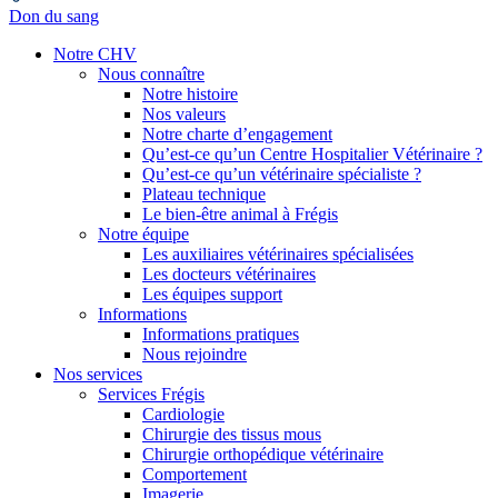
Don du sang
Notre CHV
Nous connaître
Notre histoire
Nos valeurs
Notre charte d’engagement
Qu’est-ce qu’un Centre Hospitalier Vétérinaire ?
Qu’est-ce qu’un vétérinaire spécialiste ?
Plateau technique
Le bien-être animal à Frégis
Notre équipe
Les auxiliaires vétérinaires spécialisées
Les docteurs vétérinaires
Les équipes support
Informations
Informations pratiques
Nous rejoindre
Nos services
Services Frégis
Cardiologie
Chirurgie des tissus mous
Chirurgie orthopédique vétérinaire
Comportement
Imagerie