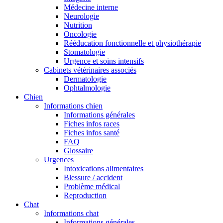
Médecine interne
Neurologie
Nutrition
Oncologie
Rééducation fonctionnelle et physiothérapie
Stomatologie
Urgence et soins intensifs
Cabinets vétérinaires associés
Dermatologie
Ophtalmologie
Chien
Informations chien
Informations générales
Fiches infos races
Fiches infos santé
FAQ
Glossaire
Urgences
Intoxications alimentaires
Blessure / accident
Problème médical
Reproduction
Chat
Informations chat
Informations générales