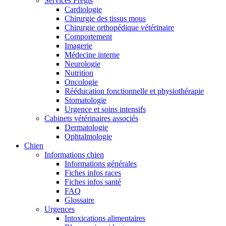
Services Frégis
Cardiologie
Chirurgie des tissus mous
Chirurgie orthopédique vétérinaire
Comportement
Imagerie
Médecine interne
Neurologie
Nutrition
Oncologie
Rééducation fonctionnelle et physiothérapie
Stomatologie
Urgence et soins intensifs
Cabinets vétérinaires associés
Dermatologie
Ophtalmologie
Chien
Informations chien
Informations générales
Fiches infos races
Fiches infos santé
FAQ
Glossaire
Urgences
Intoxications alimentaires