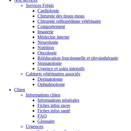
Nos services
Services Frégis
Cardiologie
Chirurgie des tissus mous
Chirurgie orthopédique vétérinaire
Comportement
Imagerie
Médecine interne
Neurologie
Nutrition
Oncologie
Rééducation fonctionnelle et physiothérapie
Stomatologie
Urgence et soins intensifs
Cabinets vétérinaires associés
Dermatologie
Ophtalmologie
Chien
Informations chien
Informations générales
Fiches infos races
Fiches infos santé
FAQ
Glossaire
Urgences