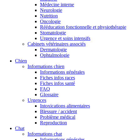
Médecine interne
Neurologie
Nutrition
Oncologie
Rééducation fonctionnelle et physiothérapie
Stomatologie
Urgence et soins intensifs
Cabinets vétérinaires associés
Dermatologie
Ophtalmologie
Chien
Informations chien
Informations générales
Fiches infos races
Fiches infos santé
FAQ
Glossaire
Urgences
Intoxications alimentaires
Blessure / accident
Problème médical
Reproduction
Chat
Informations chat
Informations générales