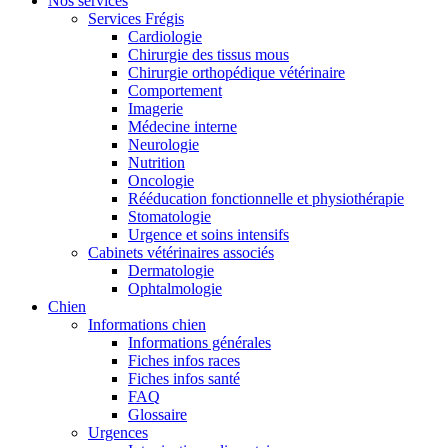
Nos services
Services Frégis
Cardiologie
Chirurgie des tissus mous
Chirurgie orthopédique vétérinaire
Comportement
Imagerie
Médecine interne
Neurologie
Nutrition
Oncologie
Rééducation fonctionnelle et physiothérapie
Stomatologie
Urgence et soins intensifs
Cabinets vétérinaires associés
Dermatologie
Ophtalmologie
Chien
Informations chien
Informations générales
Fiches infos races
Fiches infos santé
FAQ
Glossaire
Urgences