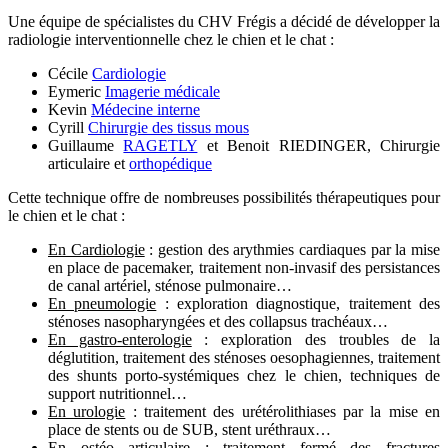
Une équipe de spécialistes du CHV Frégis a décidé de développer la
radiologie interventionnelle chez le chien et le chat :
Cécile
Cardiologie
Eymeric
Imagerie médicale
Kevin
Médecine interne
Cyrill
Chirurgie des tissus mous
Guillaume
RAGETLY
et Benoit RIEDINGER, Chirurgie
articulaire et
orthopédique
Cette technique offre de nombreuses possibilités thérapeutiques pour
le chien et le chat :
En Cardiologie
: gestion des arythmies cardiaques par la mise
en place de pacemaker, traitement non-invasif des persistances
de canal artériel, sténose pulmonaire…
En pneumologie
: exploration diagnostique, traitement des
sténoses nasopharyngées et des collapsus trachéaux…
En gastro-enterologie
: exploration des troubles de la
déglutition, traitement des sténoses oesophagiennes, traitement
des shunts porto-systémiques chez le chien, techniques de
support nutritionnel…
En urologie
: traitement des urétérolithiases par la mise en
place de stents ou de SUB, stent uréthraux…
En ostéo articulaire
: traitement fermé des fractures