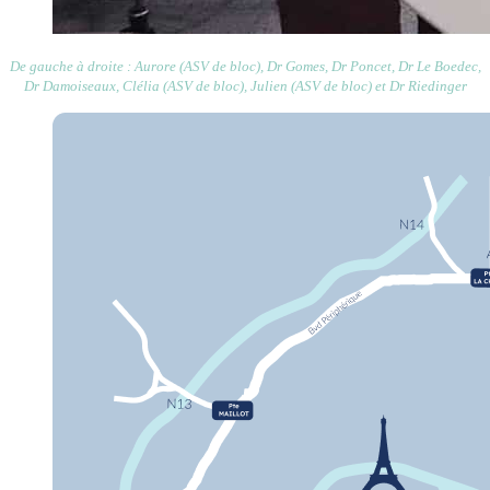
De gauche à droite : Aurore (ASV de bloc), Dr Gomes, Dr Poncet, Dr Le Boedec,
Dr Damoiseaux, Clélia (ASV de bloc), Julien (ASV de bloc) et Dr Riedinger