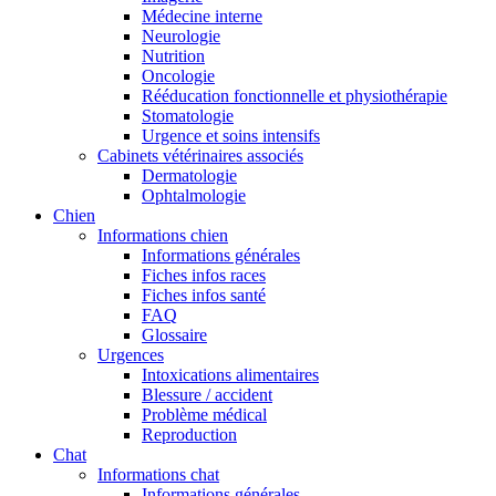
Médecine interne
Neurologie
Nutrition
Oncologie
Rééducation fonctionnelle et physiothérapie
Stomatologie
Urgence et soins intensifs
Cabinets vétérinaires associés
Dermatologie
Ophtalmologie
Chien
Informations chien
Informations générales
Fiches infos races
Fiches infos santé
FAQ
Glossaire
Urgences
Intoxications alimentaires
Blessure / accident
Problème médical
Reproduction
Chat
Informations chat
Informations générales