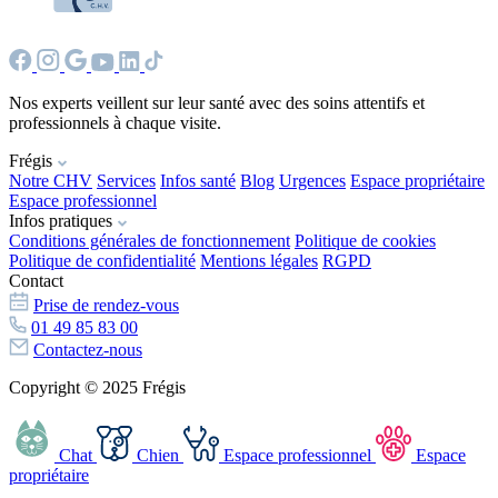
Nos experts veillent sur leur santé avec des soins attentifs et
professionnels à chaque visite.
Frégis
Notre CHV
Services
Infos santé
Blog
Urgences
Espace propriétaire
Espace professionnel
Infos pratiques
Conditions générales de fonctionnement
Politique de cookies
Politique de confidentialité
Mentions légales
RGPD
Contact
Prise de rendez-vous
01 49 85 83 00
Contactez-nous
Copyright © 2025 Frégis
Chat
Chien
Espace professionnel
Espace
propriétaire