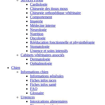
Services Frégis
Cardiologie
Chirurgie des tissus mous
Chirurgie orthopédique vétérinaire
Comportement
Imagerie
Médecine interne
Neurologie
Nutrition
Oncologie
Rééducation fonctionnelle et physiothérapie
Stomatologie
Urgence et soins intensifs
Cabinets vétérinaires associés
Dermatologie
Ophtalmologie
Chien
Informations chien
Informations générales
Fiches infos races
Fiches infos santé
FAQ
Glossaire
Urgences
Intoxications alimentaires