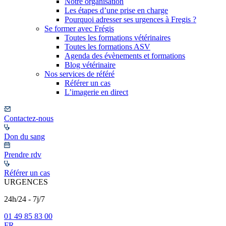
Notre organisation
Les étapes d’une prise en charge
Pourquoi adresser ses urgences à Fregis ?
Se former avec Frégis
Toutes les formations vétérinaires
Toutes les formations ASV
Agenda des évènements et formations
Blog vétérinaire
Nos services de référé
Référer un cas
L’imagerie en direct
Contactez-nous
Don du sang
Prendre rdv
Référer un cas
URGENCES
24h/24 - 7j/7
01 49 85 83 00
FR