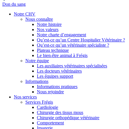
Don du sang
Notre CHV
Nous connaître
Notre histoire
Nos valeurs
Notre charte d’engagement
Qu’est-ce qu’un Centre Hospitalier Vétérinaire ?
Qu’est-ce qu’un vétérinaire spécialiste ?
Plateau technique
Le bien-être animal à Frégis
Notre équipe
Les auxiliaires vétérinaires spécialisées
Les docteurs vétérinaires
Les équipes support
Informations
Informations pratiques
Nous rejoindre
Nos services
Services Frégis
Cardiologie
Chirurgie des tissus mous
Chirurgie orthopédique vétérinaire
Comportement
Imagerie