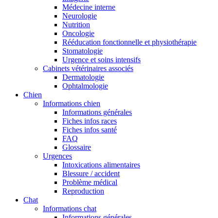
Médecine interne
Neurologie
Nutrition
Oncologie
Rééducation fonctionnelle et physiothérapie
Stomatologie
Urgence et soins intensifs
Cabinets vétérinaires associés
Dermatologie
Ophtalmologie
Chien
Informations chien
Informations générales
Fiches infos races
Fiches infos santé
FAQ
Glossaire
Urgences
Intoxications alimentaires
Blessure / accident
Problème médical
Reproduction
Chat
Informations chat
Informations générales