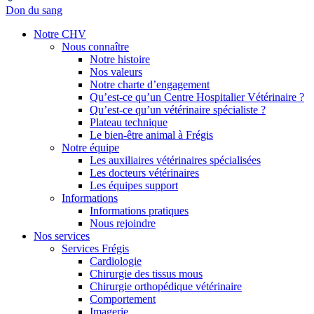
Don du sang
Notre CHV
Nous connaître
Notre histoire
Nos valeurs
Notre charte d’engagement
Qu’est-ce qu’un Centre Hospitalier Vétérinaire ?
Qu’est-ce qu’un vétérinaire spécialiste ?
Plateau technique
Le bien-être animal à Frégis
Notre équipe
Les auxiliaires vétérinaires spécialisées
Les docteurs vétérinaires
Les équipes support
Informations
Informations pratiques
Nous rejoindre
Nos services
Services Frégis
Cardiologie
Chirurgie des tissus mous
Chirurgie orthopédique vétérinaire
Comportement
Imagerie