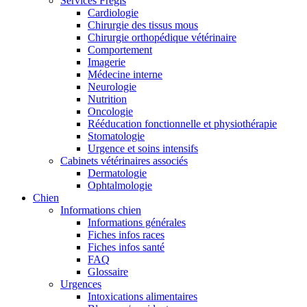
Services Frégis
Cardiologie
Chirurgie des tissus mous
Chirurgie orthopédique vétérinaire
Comportement
Imagerie
Médecine interne
Neurologie
Nutrition
Oncologie
Rééducation fonctionnelle et physiothérapie
Stomatologie
Urgence et soins intensifs
Cabinets vétérinaires associés
Dermatologie
Ophtalmologie
Chien
Informations chien
Informations générales
Fiches infos races
Fiches infos santé
FAQ
Glossaire
Urgences
Intoxications alimentaires