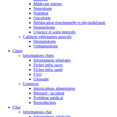
Médecine interne
Neurologie
Nutrition
Oncologie
Rééducation fonctionnelle et physiothérapie
Stomatologie
Urgence et soins intensifs
Cabinets vétérinaires associés
Dermatologie
Ophtalmologie
Chien
Informations chien
Informations générales
Fiches infos races
Fiches infos santé
FAQ
Glossaire
Urgences
Intoxications alimentaires
Blessure / accident
Problème médical
Reproduction
Chat
Informations chat
Informations générales