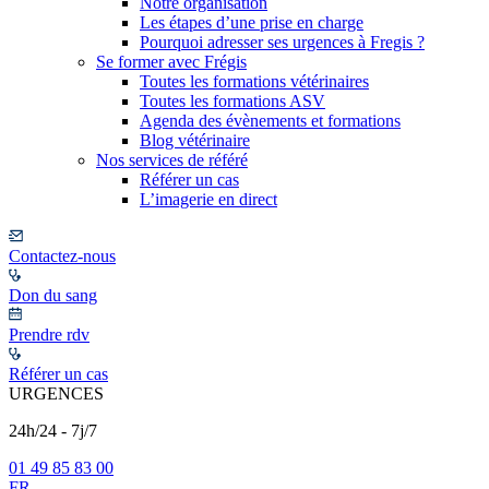
Notre organisation
Les étapes d’une prise en charge
Pourquoi adresser ses urgences à Fregis ?
Se former avec Frégis
Toutes les formations vétérinaires
Toutes les formations ASV
Agenda des évènements et formations
Blog vétérinaire
Nos services de référé
Référer un cas
L’imagerie en direct
Contactez-nous
Don du sang
Prendre rdv
Référer un cas
URGENCES
24h/24 - 7j/7
01 49 85 83 00
FR