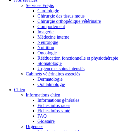
Nos services
Services Frégis
Cardiologie
Chirurgie des tissus mous
Chirurgie orthopédique vétérinaire
Comportement
Imagerie
Médecine interne
Neurologie
Nutrition
Oncologie
Rééducation fonctionnelle et physiothérapie
Stomatologie
Urgence et soins intensifs
Cabinets vétérinaires associés
Dermatologie
Ophtalmologie
Chien
Informations chien
Informations générales
Fiches infos races
Fiches infos santé
FAQ
Glossaire
Urgences