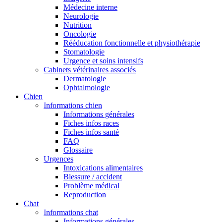
Médecine interne
Neurologie
Nutrition
Oncologie
Rééducation fonctionnelle et physiothérapie
Stomatologie
Urgence et soins intensifs
Cabinets vétérinaires associés
Dermatologie
Ophtalmologie
Chien
Informations chien
Informations générales
Fiches infos races
Fiches infos santé
FAQ
Glossaire
Urgences
Intoxications alimentaires
Blessure / accident
Problème médical
Reproduction
Chat
Informations chat
Informations générales