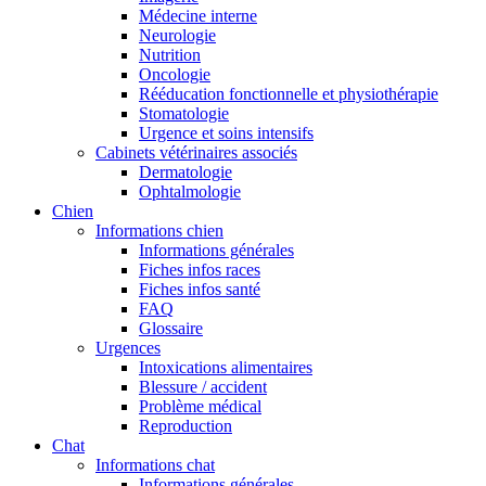
Médecine interne
Neurologie
Nutrition
Oncologie
Rééducation fonctionnelle et physiothérapie
Stomatologie
Urgence et soins intensifs
Cabinets vétérinaires associés
Dermatologie
Ophtalmologie
Chien
Informations chien
Informations générales
Fiches infos races
Fiches infos santé
FAQ
Glossaire
Urgences
Intoxications alimentaires
Blessure / accident
Problème médical
Reproduction
Chat
Informations chat
Informations générales