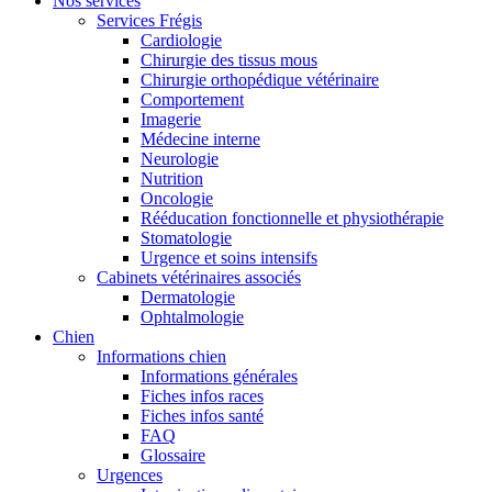
Nos services
Services Frégis
Cardiologie
Chirurgie des tissus mous
Chirurgie orthopédique vétérinaire
Comportement
Imagerie
Médecine interne
Neurologie
Nutrition
Oncologie
Rééducation fonctionnelle et physiothérapie
Stomatologie
Urgence et soins intensifs
Cabinets vétérinaires associés
Dermatologie
Ophtalmologie
Chien
Informations chien
Informations générales
Fiches infos races
Fiches infos santé
FAQ
Glossaire
Urgences