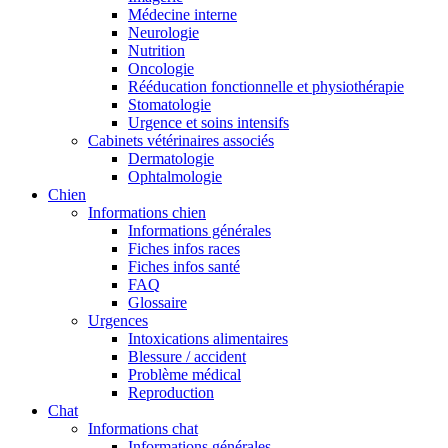
Médecine interne
Neurologie
Nutrition
Oncologie
Rééducation fonctionnelle et physiothérapie
Stomatologie
Urgence et soins intensifs
Cabinets vétérinaires associés
Dermatologie
Ophtalmologie
Chien
Informations chien
Informations générales
Fiches infos races
Fiches infos santé
FAQ
Glossaire
Urgences
Intoxications alimentaires
Blessure / accident
Problème médical
Reproduction
Chat
Informations chat
Informations générales