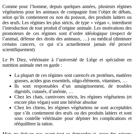
Comme pour l’homme, depuis quelques années, plusieurs régimes
végétariens pour les animaux de compagnie font l’objet de débats,
selon qu’ils contiennent ou non du poisson, des produits laitiers ou
des œufs. Les régimes les plus stricts, de type « végan », interdisent
l’introduction de tout produit d’origine animale. Les motivations des
promoteurs de ces régimes sont d’ordre idéologique (respect de
l’animal, défense des droits des animaux, …) ou médical (diminuer
certains cancers, ce qui n’a actuellement jamais été prouvé
scientifiquement)
Le Pr Diez, vétérinaire à l’université de Liège et spécialiste en
nutrition animale met en garde :
La plupart de ces régimes sont carencés en protéines, matières
grasses, acides gras essentiels, oligo-éléments, vitamines, …
Ils sont responsables d’un amaigrissement, de troubles
digestifs, cutanés, d’anémie, …
Chez les chats, carnivores stricts, les régimes végétariens (et
encore plus végan) sont une hérésie absolue
Chez les chiens, les régimes végétariens ne sont acceptables
que s’ils contiennent des œufs ou des produits laitiers et sont
sous contrôle vétérinaire pour dépister les complications et
rééquilibrer la ration.
Mais ne doit-on pas avant tout se demander si, pour des raisons