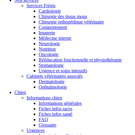
Nos services
Services Frégis
Cardiologie
Chirurgie des tissus mous
Chirurgie orthopédique vétérinaire
Comportement
Imagerie
Médecine interne
Neurologie
Nutrition
Oncologie
Rééducation fonctionnelle et physiothérapie
Stomatologie
Urgence et soins intensifs
Cabinets vétérinaires associés
Dermatologie
Ophtalmologie
Chien
Informations chien
Informations générales
Fiches infos races
Fiches infos santé
FAQ
Glossaire
Urgences