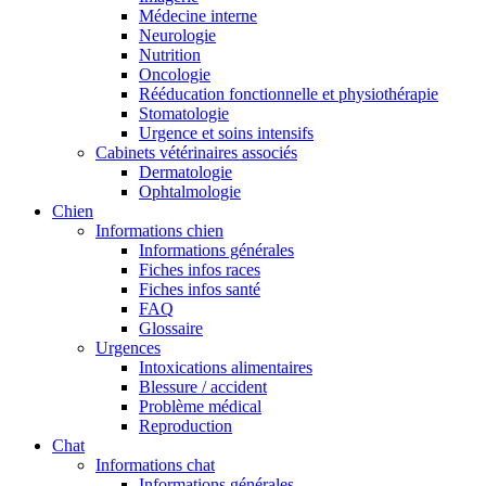
Médecine interne
Neurologie
Nutrition
Oncologie
Rééducation fonctionnelle et physiothérapie
Stomatologie
Urgence et soins intensifs
Cabinets vétérinaires associés
Dermatologie
Ophtalmologie
Chien
Informations chien
Informations générales
Fiches infos races
Fiches infos santé
FAQ
Glossaire
Urgences
Intoxications alimentaires
Blessure / accident
Problème médical
Reproduction
Chat
Informations chat
Informations générales