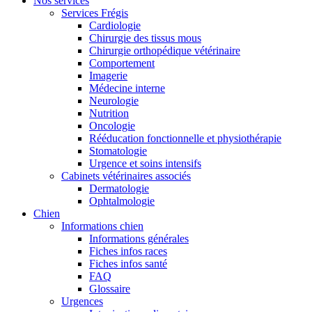
Nos services
Services Frégis
Cardiologie
Chirurgie des tissus mous
Chirurgie orthopédique vétérinaire
Comportement
Imagerie
Médecine interne
Neurologie
Nutrition
Oncologie
Rééducation fonctionnelle et physiothérapie
Stomatologie
Urgence et soins intensifs
Cabinets vétérinaires associés
Dermatologie
Ophtalmologie
Chien
Informations chien
Informations générales
Fiches infos races
Fiches infos santé
FAQ
Glossaire
Urgences