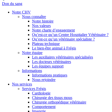
Don du sang
Notre CHV
Nous connaître
Notre histoire
Nos valeurs
Notre charte d’engagement
Qu’est-ce qu’un Centre Hospitalier Vétérinaire ?
Qu’est-ce qu’un vétérinaire spécialiste ?
Plateau technique
Le bien-être animal à Frégis
Notre équipe
Les auxiliaires vétérinaires spécialisées
Les docteurs vétérinaires
Les équipes support
Informations
Informations pratiques
Nous rejoindre
Nos services
Services Frégis
Cardiologie
Chirurgie des tissus mous
Chirurgie orthopédique vétérinaire
Comportement
Imagerie