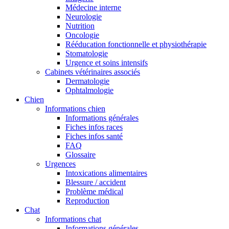
Médecine interne
Neurologie
Nutrition
Oncologie
Rééducation fonctionnelle et physiothérapie
Stomatologie
Urgence et soins intensifs
Cabinets vétérinaires associés
Dermatologie
Ophtalmologie
Chien
Informations chien
Informations générales
Fiches infos races
Fiches infos santé
FAQ
Glossaire
Urgences
Intoxications alimentaires
Blessure / accident
Problème médical
Reproduction
Chat
Informations chat
Informations générales