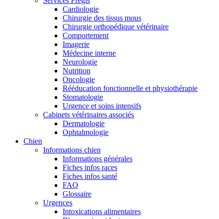
Services Frégis
Cardiologie
Chirurgie des tissus mous
Chirurgie orthopédique vétérinaire
Comportement
Imagerie
Médecine interne
Neurologie
Nutrition
Oncologie
Rééducation fonctionnelle et physiothérapie
Stomatologie
Urgence et soins intensifs
Cabinets vétérinaires associés
Dermatologie
Ophtalmologie
Chien
Informations chien
Informations générales
Fiches infos races
Fiches infos santé
FAQ
Glossaire
Urgences
Intoxications alimentaires