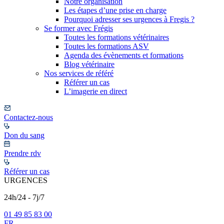
Notre organisation
Les étapes d’une prise en charge
Pourquoi adresser ses urgences à Fregis ?
Se former avec Frégis
Toutes les formations vétérinaires
Toutes les formations ASV
Agenda des évènements et formations
Blog vétérinaire
Nos services de référé
Référer un cas
L’imagerie en direct
Contactez-nous
Don du sang
Prendre rdv
Référer un cas
URGENCES
24h/24 - 7j/7
01 49 85 83 00
FR